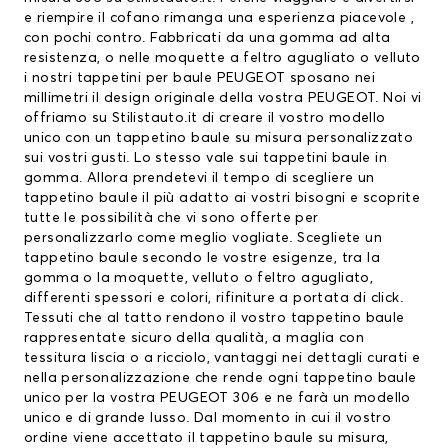
e riempire il cofano rimanga una esperienza piacevole ,
con pochi contro. Fabbricati da una gomma ad alta
resistenza, o nelle moquette a feltro agugliato o velluto
i nostri
tappetini per baule PEUGEOT
sposano nei
millimetri il design originale della vostra PEUGEOT. Noi vi
offriamo su Stilistauto.it di creare il vostro modello
unico con un tappetino baule su misura personalizzato
sui vostri gusti. Lo stesso vale sui tappetini baule in
gomma. Allora prendetevi il tempo di scegliere un
tappetino baule il più adatto ai vostri bisogni e scoprite
tutte le possibilità che vi sono offerte per
personalizzarlo come meglio vogliate. Scegliete un
tappetino baule secondo le vostre esigenze, tra la
gomma o la moquette, velluto o feltro agugliato,
differenti spessori e colori, rifiniture a portata di click.
Tessuti che al tatto rendono il vostro tappetino baule
rappresentate sicuro della qualità, a maglia con
tessitura liscia o a ricciolo, vantaggi nei dettagli curati e
nella personalizzazione che rende ogni tappetino baule
unico per la vostra PEUGEOT 306 e ne farà un modello
unico e di grande lusso. Dal momento in cui il vostro
ordine viene accettato il tappetino baule su misura,