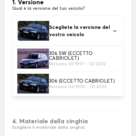
1. Versione
Qual è la versione del tuo veicolo?
Scegliete la versione del
vostro veicolo
306 SW (ECCETTO
CABRIOLET)
2. Materiale
Versione 01/1997 - 12/2002
scegli il materiale del tappetini per baule
306 (ECCETTO CABRIOLET)
3. Colori dei tappetini
Versione 02/1993 - 12/2002
Scegli il materiale del tappetino baule.
4. Materiale della cinghia
Scegliere il materiale della cinghia.