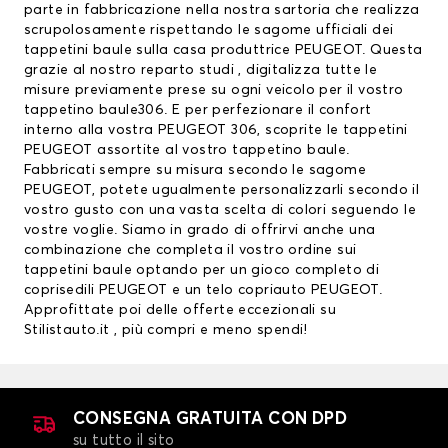
parte in fabbricazione nella nostra sartoria che realizza
scrupolosamente rispettando le sagome ufficiali dei
tappetini baule sulla casa produttrice PEUGEOT. Questa
grazie al nostro reparto studi , digitalizza tutte le
misure previamente prese su ogni veicolo per il vostro
tappetino baule306. E per perfezionare il confort
interno alla vostra PEUGEOT 306, scoprite le
tappetini
PEUGEOT
assortite al vostro tappetino baule.
Fabbricati sempre su misura secondo le sagome
PEUGEOT, potete ugualmente personalizzarli secondo il
vostro gusto con una vasta scelta di colori seguendo le
vostre voglie. Siamo in grado di offrirvi anche una
combinazione che completa il vostro ordine sui
tappetini baule optando per un gioco completo di
coprisedili PEUGEOT
e un telo copriauto PEUGEOT.
Approfittate poi delle offerte eccezionali su
Stilistauto.it , più compri e meno spendi!
CONSEGNA GRATUITA CON DPD
su tutto il sito