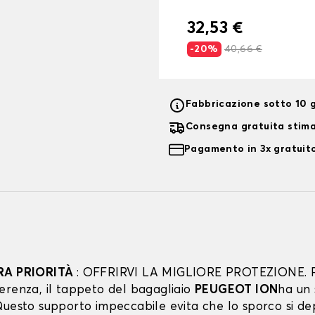
32,53 €
-20%
40,66 €
Fabbricazione sotto 10 g
Consegna gratuita stim
Pagamento in 3x gratuito
RA PRIORITÀ
: OFFRIRVI LA MIGLIORE PROTEZIONE. 
erenza, il tappeto del bagagliaio
PEUGEOT ION
ha un
uesto supporto impeccabile evita che lo sporco si dep