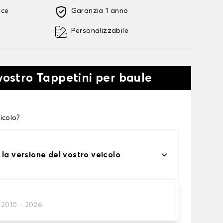
oce
Garanzia 1 anno
Personalizzabile
 vostro Tappetini per baule
icolo?
 la versione del vostro veicolo
/2010 - 2026
tini per baule