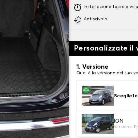
Installazione facile e vel
Antiscivolo
Personalizzate il
1. Versione
Qual è la versione del tuo ve
Scegliete
ION
2. Materiale
Versione 11
scegli il materiale del tappe