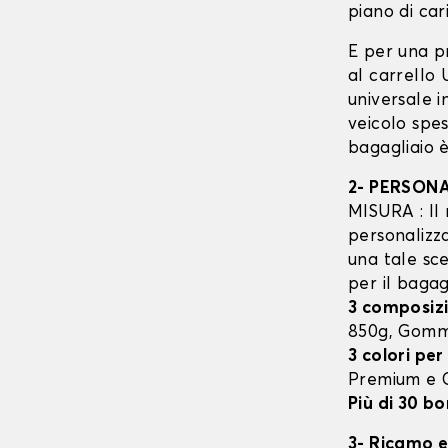
piano di cari
E per una p
al carrello
universale 
veicolo spes
bagagliaio è
2- PERSON
MISURA : Il 
personalizza
una tale sce
per il bagag
3 composizi
850g, Gom
3 colori per
Premium e
Più di 30 bo
3- Ricamo e