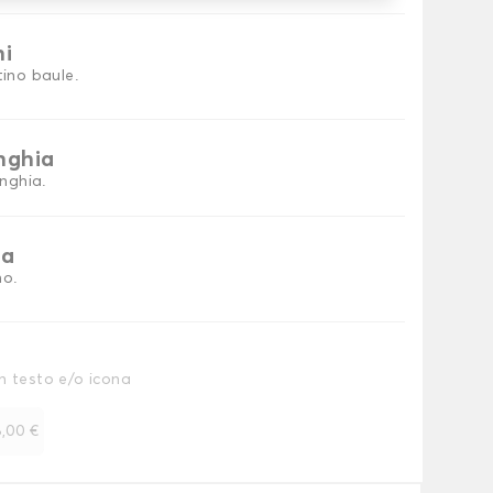
ni
tino baule.
inghia
inghia.
ia
no.
n testo e/o icona
,00 €