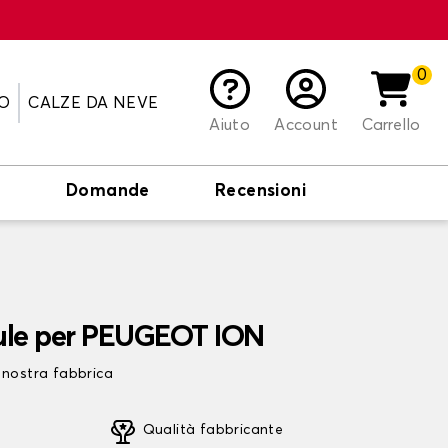
0
O
CALZE DA NEVE
Aiuto
Account
Carrello
o
Domande
Recensioni
aule per PEUGEOT ION
 nostra fabbrica
Qualità fabbricante