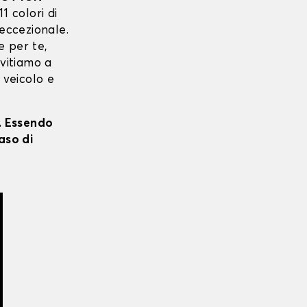
11 colori di
 eccezionale.
e per te,
nvitiamo a
 veicolo e
i. Essendo
aso di