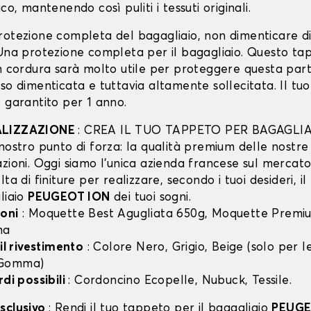
co, mantenendo così puliti i tessuti originali.
rotezione completa del bagagliaio, non dimenticare d
 Una protezione completa per il bagagliaio. Questo ta
in cordura sarà molto utile per proteggere questa part
so dimenticata e tuttavia altamente sollecitata. Il tu
 garantito per 1 anno.
ALIZZAZIONE
: CREA IL TUO TAPPETO PER BAGAGLIA
nostro punto di forza: la qualità premium delle nostre
zioni. Oggi siamo l’unica azienda francese sul mercato 
lta di finiture per realizzare, secondo i tuoi desideri, i
liaio
PEUGEOT ION
dei tuoi sogni.
oni
: Moquette Best Agugliata 650g, Moquette Premiu
ma
 il rivestimento
: Colore Nero, Grigio, Beige (solo per
 Gomma)
rdi possibili
: Cordoncino Ecopelle, Nubuck, Tessile.
sclusivo
: Rendi il tuo tappeto per il bagagliaio
PEUGE