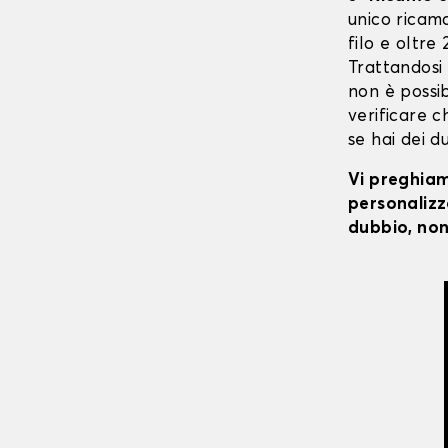
unico ricaman
filo e oltre
Trattandosi
non è possibi
verificare c
se hai dei d
Vi preghiamo
personalizza
dubbio, non