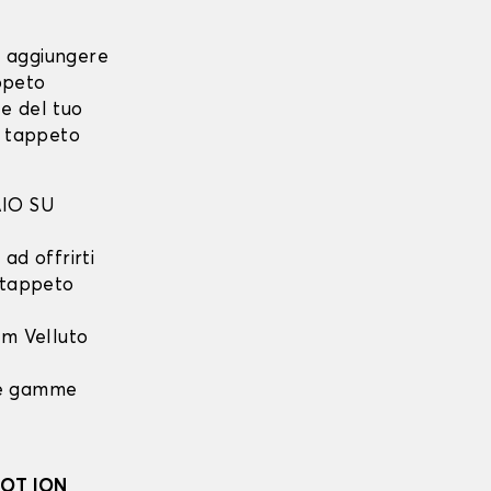
i aggiungere
ppeto
e del tuo
o tappeto
IO SU
ad offrirti
l tappeto
m Velluto
 le gamme
OT ION