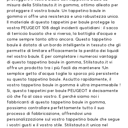
misura della Stilistauto.it in gomma, ottimo alleato per
proteggere il vostro baule. Un tappetino baule in
gomma vi offre una resistenza e una robustezza unica.
Il materiale di questo
tappetini per baule
protegge la
vostra PEUGEOT 108 dagli incidenti quotidiani : il sacco
di terriccio bucato che si riversa, la bottiglia d’acqua e
come sempre tanto altro ancora. Questo tappetino
baule è dotato di un bordo intelligente in tessuto che gli
permette di limitare efficacemente la perdita dei liquidi
nel vostro baule. E per completare i numerosi vantaggi
di questo tappetino baule in gomma, Stilistauto.it vi
offre un prodotto tra i più facili da mantenere !Un
semplice getto d’acqua toglie lo sporco più persistente
su questo tappetino baule. Asciutto rapidamente, il
vostro tappetino baule in gomma è ultra impermeabile !
Si, questo
tappetini per baule PEUGEOT
è decisamente
ciò che fa al caso vostro. E perchè siamo noi i
fabbricanti di questo tappetino baule in gomma,
possiamo controllare perfettamente tutto il suo
processo di fabbricazione, offrendovi una
personalizzazione sul vostro tappetino baule che segue
i vostri gusti e il vostro stile. Stilistauto.it unica nel