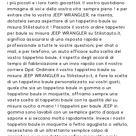
i più piccoli e i loro tanti giocattoli. Il vostro quotidiano
immagine di voi e della vostra vita :sempre pieno ! e per
evitare che la vostra JEEP WRANGLER, ne risenta,
dotatela senza aspettare di un tappetino baule su
misura Stilistauto.it ! Passate il vostro ordine
tappetini
per baule
su misura JEEP WRANGLER su Stilistauto.it,
significa assicurarsi di una risposta rapida e
professionale a tutte le vostre questioni, per chat o
mail, e per telefono, un aiuto efficace sulla scelta del
vostro tappetino baule, il rispetto degli accordi di
tempo di fabbricazione e un invio rapido con il nostro
corriere Dpd. Ordinare il vostro tappetino baule su
misura JEEP WRANGLER su Stilistauto.it, è fare la scelta
di un tappetino baule personalizzato sui vostri gusti,
quale che sia un tappetino baule in gomma o un
tappetino baule in moquette, offriamo sempre una
vasta scelta di tappetini baule con la qualità del su
misura cucito a mano ! I
tappetini per baule JEEP
in
gomma sono lavabili con un semplice getto d’acqua e
sapone e si seccano molto rapidamente. Invece i nostri
tappetini baule in moquette a feltro agugliato o velluto,
necessitano di un altrettanto semplice colpo di