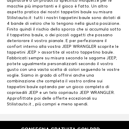
aspiratore o un prodotto specifico moquette per le
macchie più importanti e il gioco è fatto. Un altro
aspetto pratico dei nostri tappetini baule su misura
Stilistauto.it: tutti i nostri tappetini baule sono dotati di
4 bande di velcro che lo tengono nella giusta posizione.
Finito quindi il rischio dello sporco che si accumula sotto
il tappetino baule, o dei piccoli oggetti che possano
deteriorare il vostro pianale. E per perfezionare il
confort interno alla vostra JEEP WRANGLER scoprite le
tappetini JEEP
> assortite al vostro tappetino baule.
Fabbricati sempre su misura secondo le sagome JEEP,
potete ugualmente personalizzarli secondo il vostro
gusto con una vasta scelta di colori seguendo le vostre
voglie. Siamo in grado di offrirvi anche una
combinazione che completa il vostro ordine sui
tappetini baule optando per un gioco completo di
coprisedili JEEP
e un telo copriauto JEEP WRANGLER.
Approfittate poi delle offerte eccezionali su
Stilistauto.it , più compri e meno spendi.