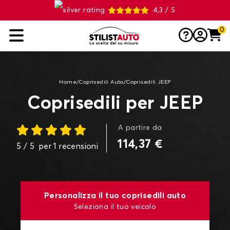
4,3 / 5
0
Home
/
Coprisedili Auto
/
Coprisedili JEEP
Coprisedili per JEEP
A partire da
114,37 €
5
/ 5
per
1
recensioni
Personalizza il tuo coprisedili auto
Seleziona il tuo veicolo