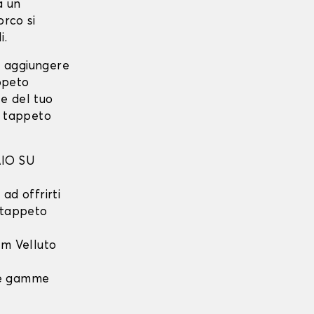
a un
rco si
i.
i aggiungere
ppeto
e del tuo
o tappeto
IO SU
ad offrirti
l tappeto
m Velluto
 le gamme