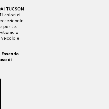
AI TUCSON
11 colori di
 eccezionale.
e per te,
nvitiamo a
 veicolo e
i. Essendo
aso di