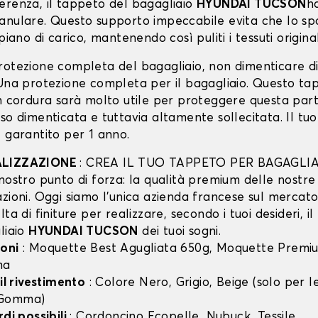
erenza, il tappeto del bagagliaio
HYUNDAI TUCSON
h
anulare. Questo supporto impeccabile evita che lo spo
piano di carico, mantenendo così puliti i tessuti original
rotezione completa del bagagliaio, non dimenticare d
 Una protezione completa per il bagagliaio. Questo ta
in cordura sarà molto utile per proteggere questa part
so dimenticata e tuttavia altamente sollecitata. Il tu
 garantito per 1 anno.
ALIZZAZIONE
: CREA IL TUO TAPPETO PER BAGAGLIA
nostro punto di forza: la qualità premium delle nostre
zioni. Oggi siamo l’unica azienda francese sul mercato 
lta di finiture per realizzare, secondo i tuoi desideri, i
liaio
HYUNDAI TUCSON
dei tuoi sogni.
oni
: Moquette Best Agugliata 650g, Moquette Premiu
ma
 il rivestimento
: Colore Nero, Grigio, Beige (solo per
 Gomma)
rdi possibili
: Cordoncino Ecopelle, Nubuck, Tessile.