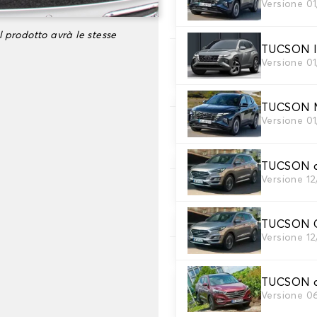
2. Materiale
Versione 0
scegli il materiale del tappe
l prodotto avrà le stesse
TUCSON Ib
3. Colori dei tappeti
Versione 0
Scegli il materiale del tappe
TUCSON Mi
Versione 0
4. Materiale della c
Scegliere il materiale della c
TUCSON c
Versione 1
5. Colore dela cingh
Scegliere il colore del cinturi
TUCSON C
Versione 1
6. Ricamo
Personalizza il tappetino co
TUCSON c
Versione 06
Aggiungere testo e logo
+
8