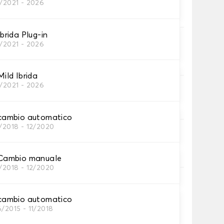
1/2021 - 2026
tini per baule
rida Plug-in
ni
1/2021 - 2026
tino baule.
ld Ibrida
1/2021 - 2026
inghia
inghia.
ambio automatico
2/2018 - 12/2020
ia
no.
ambio manuale
2/2018 - 12/2020
n testo e/o icona
ambio automatico
/2015 - 11/2018
,00 €