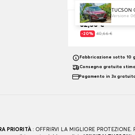
TUCSON C
Versione 06
32,53 €
-20%
40,66 €
Fabbricazione sotto 10 g
Consegna gratuita stim
Pagamento in 3x gratuito
RA PRIORITÀ
: OFFRIRVI LA MIGLIORE PROTEZIONE. 