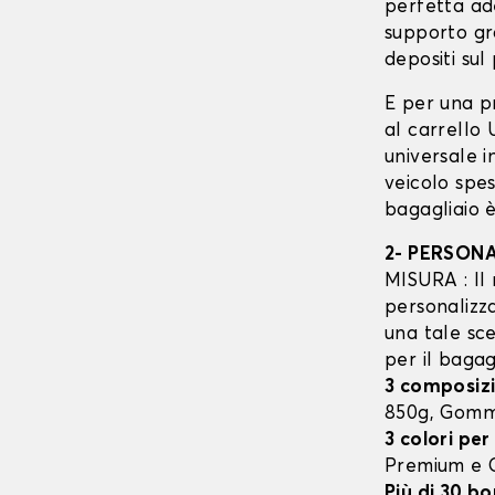
perfetta ad
supporto gr
depositi sul 
E per una p
al carrello
universale 
veicolo spes
bagagliaio è
2- PERSON
MISURA : Il 
personalizza
una tale sce
per il bagag
3 composizi
850g, Gom
3 colori per
Premium e
Più di 30 bo