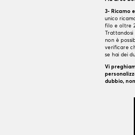
3- Ricamo e
unico ricaman
filo e oltre
Trattandosi
non è possibi
verificare c
se hai dei d
Vi preghiamo
personalizza
dubbio, non