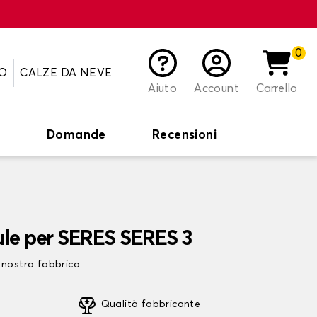
0
O
CALZE DA NEVE
Aiuto
Account
Carrello
o
Domande
Recensioni
ule per SERES SERES 3
 nostra fabbrica
Qualità fabbricante