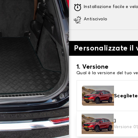
Installazione facile e vel
Antiscivolo
Personalizzate il
1. Versione
Qual è la versione del tuo ve
Scegliete
3
2. Materiale
Versione 0
scegli il materiale del tappe