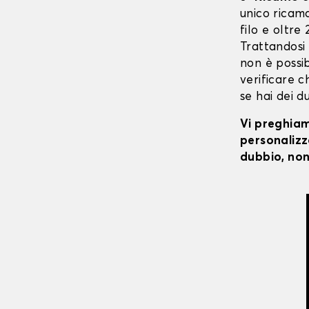
unico ricaman
filo e oltre
Trattandosi
non è possibi
verificare c
se hai dei d
Vi preghiamo
personalizza
dubbio, non