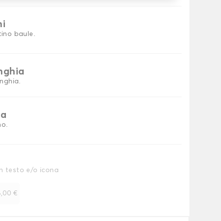
ni
tino baule.
inghia
inghia.
ia
no.
n testo e/o icona
,00 €