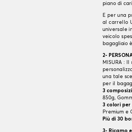
piano di cari
E per una p
al carrello
universale 
veicolo spes
bagagliaio è
2- PERSON
MISURA : Il 
personalizza
una tale sce
per il bagag
3 composizi
850g, Gom
3 colori per
Premium e
Più di 30 bo
3- Ricamo e