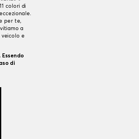
11 colori di
 eccezionale.
e per te,
nvitiamo a
 veicolo e
i. Essendo
aso di