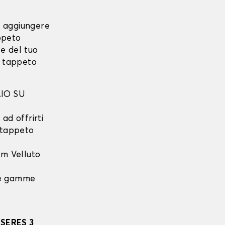
i aggiungere
ppeto
e del tuo
o tappeto
IO SU
ad offrirti
l tappeto
m Velluto
 le gamme
 SERES 3