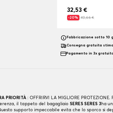
32,53 €
-20%
40,66 €
Fabbricazione sotto 10 g
Consegna gratuita stim
Pagamento in 3x gratuito
RA PRIORITÀ
: OFFRIRVI LA MIGLIORE PROTEZIONE. 
erenza, il tappeto del bagagliaio
SERES SERES 3
ha un
uesto supporto impeccabile evita che lo sporco si dep