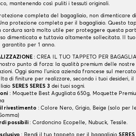
co, mantenendo così puliti i tessuti originali.
rotezione completa del bagagliaio, non dimenticare d
 Una protezione completa per il bagagliaio. Questo ta
in cordura sarà molto utile per proteggere questa part
so dimenticata e tuttavia altamente sollecitata. Il tu
 garantito per 1 anno.
ALIZZAZIONE
: CREA IL TUO TAPPETO PER BAGAGLIA
nostro punto di forza: la qualità premium delle nostre
zioni. Oggi siamo l’unica azienda francese sul mercato 
lta di finiture per realizzare, secondo i tuoi desideri, i
liaio
SERES SERES 3
dei tuoi sogni.
oni
: Moquette Best Agugliata 650g, Moquette Premiu
ma
 il rivestimento
: Colore Nero, Grigio, Beige (solo per
 Gomma)
rdi possibili
: Cordoncino Ecopelle, Nubuck, Tessile.
sclusivo
: Rendi il tuo tappeto per il bagagliaio
SERES