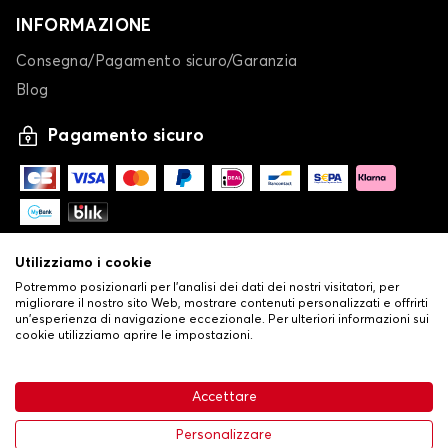
INFORMAZIONE
Consegna/Pagamento sicuro/Garanzia
Blog
Pagamento sicuro
Utilizziamo i cookie
Potremmo posizionarli per l'analisi dei dati dei nostri visitatori, per
migliorare il nostro sito Web, mostrare contenuti personalizzati e offrirti
un'esperienza di navigazione eccezionale. Per ulteriori informazioni sui
cookie utilizziamo aprire le impostazioni.
-
© Copyright 2026 Stilistauto
•
Condizioni generali di vendita
Accettare
•
Politica sulla privacy e sui cookie
Livraison
32,53 €
Aggiungi al carrello
Personalizzare