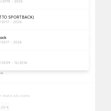
2/2019 - 2026
tini per baule
TTO SPORTBACK)
ni
1/2017 - 2026
tino baule.
back
1/2017 - 2026
inghia
inghia.
1/2009 - 12/2016
ia
no.
n testo e/o icona
,00 €