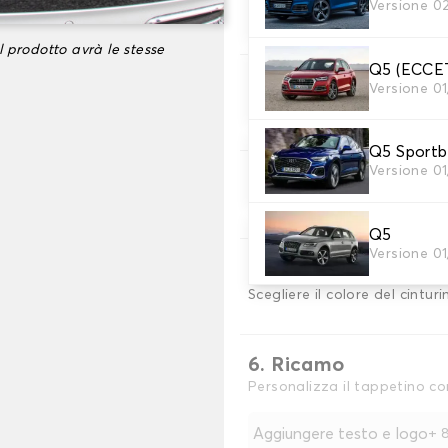
2. Materiale
Versione 0
scegli il materiale del tappe
l prodotto avrà le stesse
Q5 (ECCE
3. Colori dei tappeti
Versione 0
Scegli il materiale del tappe
Q5 Sport
Versione 0
4. Materiale della c
Scegliere il materiale della c
Q5
Versione 0
5. Colore dela cingh
Scegliere il colore del cinturi
6. Ricamo
Personalizza il tappetino co
Aggiungere testo e logo
+
8