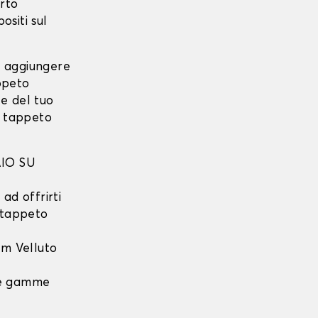
rto
ositi sul
i aggiungere
ppeto
e del tuo
o tappeto
IO SU
ad offrirti
l tappeto
m Velluto
 le gamme