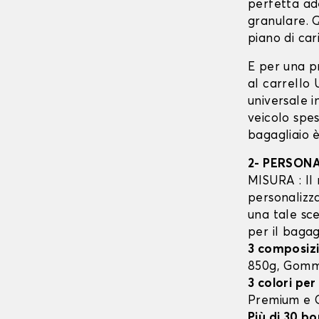
perfetta ad
granulare. Q
piano di cari
E per una p
al carrello
universale 
veicolo spes
bagagliaio è
2- PERSON
MISURA : Il 
personalizza
una tale sce
per il bagag
3 composizi
850g, Gom
3 colori per
Premium e
Più di 30 bo