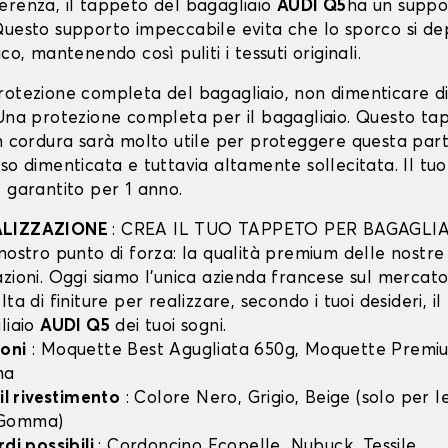
erenza, il tappeto del bagagliaio
AUDI Q5
ha un suppo
uesto supporto impeccabile evita che lo sporco si dep
co, mantenendo così puliti i tessuti originali.
rotezione completa del bagagliaio, non dimenticare d
 Una protezione completa per il bagagliaio. Questo ta
in cordura sarà molto utile per proteggere questa part
so dimenticata e tuttavia altamente sollecitata. Il tu
 garantito per 1 anno.
ALIZZAZIONE
: CREA IL TUO TAPPETO PER BAGAGLIA
nostro punto di forza: la qualità premium delle nostre
zioni. Oggi siamo l’unica azienda francese sul mercato 
lta di finiture per realizzare, secondo i tuoi desideri, i
liaio
AUDI Q5
dei tuoi sogni.
oni
: Moquette Best Agugliata 650g, Moquette Premiu
ma
 il rivestimento
: Colore Nero, Grigio, Beige (solo per
 Gomma)
rdi possibili
: Cordoncino Ecopelle, Nubuck, Tessile.