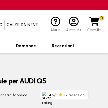
0
O
CALZE DA NEVE
Aiuto
Account
Carrello
o
Domande
Recensioni
ule per AUDI Q5
 nostra fabbrica
4.5/5
(2 recensioni)