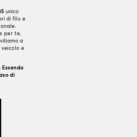
Q5
unico
ri di filo e
ionale.
e per te,
nvitiamo a
 veicolo e
i. Essendo
aso di