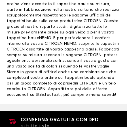
ordine viene accettato il tappetino baule su misura,
parte in fabbricazione nella nostra sartoria che realizza
scrupolosamente rispettando le sagome ufficiali dei
tappetini baule sulla casa produttrice CITROEN. Questa
grazie al nostro reparto studi , digitalizza tutte le
misure previamente prese su ogni veicolo per il vostro
tappetino bauleNEMO. E per perfezionare il confort
interno alla vostra CITROEN NEMO, scoprite le
tappetini
CITROEN
assortite al vostro tappetino baule. Fabbricati
sempre su misura secondo le sagome CITROEN, potete
ugualmente personalizzarli secondo il vostro gusto con
una vasta scelta di colori seguendo le vostre voglie.
Siamo in grado di offrirvi anche una combinazione che
completa il vostro ordine sui tappetini baule optando
per un gioco completo di
coprisedili CITROEN
e un telo
copriauto CITROEN. Approfittate poi delle offerte
eccezionali su Stilistauto.it , più compri e meno spendi!
CONSEGNA GRATUITA CON DPD
su tutto il sito