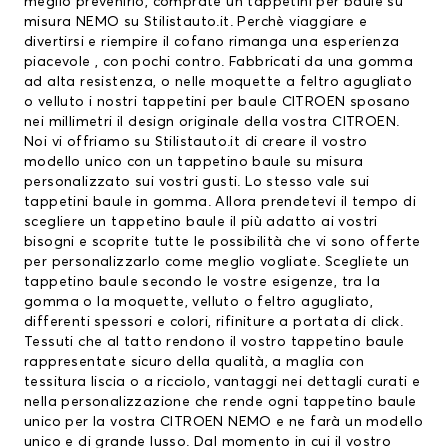
meglio prevenirlo, comprate un
tappetini per baule
su
misura NEMO su Stilistauto.it. Perchè viaggiare e
divertirsi e riempire il cofano rimanga una esperienza
piacevole , con pochi contro. Fabbricati da una gomma
ad alta resistenza, o nelle moquette a feltro agugliato
o velluto i nostri
tappetini per baule CITROEN
sposano
nei millimetri il design originale della vostra CITROEN.
Noi vi offriamo su Stilistauto.it di creare il vostro
modello unico con un tappetino baule su misura
personalizzato sui vostri gusti. Lo stesso vale sui
tappetini baule in gomma. Allora prendetevi il tempo di
scegliere un tappetino baule il più adatto ai vostri
bisogni e scoprite tutte le possibilità che vi sono offerte
per personalizzarlo come meglio vogliate. Scegliete un
tappetino baule secondo le vostre esigenze, tra la
gomma o la moquette, velluto o feltro agugliato,
differenti spessori e colori, rifiniture a portata di click.
Tessuti che al tatto rendono il vostro tappetino baule
rappresentate sicuro della qualità, a maglia con
tessitura liscia o a ricciolo, vantaggi nei dettagli curati e
nella personalizzazione che rende ogni tappetino baule
unico per la vostra CITROEN NEMO e ne farà un modello
unico e di grande lusso. Dal momento in cui il vostro