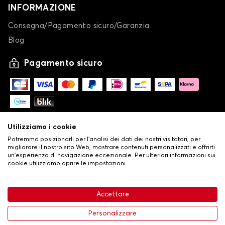
INFORMAZIONE
Consegna/Pagamento sicuro/Garanzia
Blog
Pagamento sicuro
Utilizziamo i cookie
Potremmo posizionarli per l'analisi dei dati dei nostri visitatori, per
migliorare il nostro sito Web, mostrare contenuti personalizzati e offrirti
un'esperienza di navigazione eccezionale. Per ulteriori informazioni sui
cookie utilizziamo aprire le impostazioni.
-
© Copyright 2026 Stilistauto
•
Condizioni generali di vendita
Accettare
•
Politica sulla privacy e sui cookie
Livraison
114,37 €
Aggiungi al carrello
Personalizzare
-25%
152,49 €