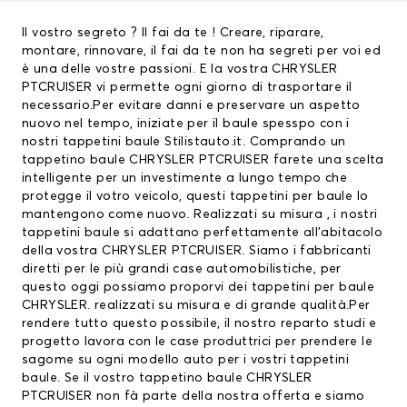
Il vostro segreto ? Il fai da te ! Creare, riparare,
montare, rinnovare, il fai da te non ha segreti per voi ed
è una delle vostre passioni. E la vostra CHRYSLER
PTCRUISER vi permette ogni giorno di trasportare il
necessario.Per evitare danni e preservare un aspetto
nuovo nel tempo, iniziate per il baule spesspo con i
nostri tappetini baule Stilistauto.it. Comprando un
tappetino baule CHRYSLER PTCRUISER farete una scelta
intelligente per un investimente a lungo tempo che
protegge il votro veicolo, questi
tappetini per baule
lo
mantengono come nuovo. Realizzati su misura , i nostri
tappetini baule si adattano perfettamente all’abitacolo
della vostra CHRYSLER PTCRUISER. Siamo i fabbricanti
diretti per le più grandi case automobilistiche, per
questo oggi possiamo proporvi dei
tappetini per baule
CHRYSLER
. realizzati su misura e di grande qualità.Per
rendere tutto questo possibile, il nostro reparto studi e
progetto lavora con le case produttrici per prendere le
sagome su ogni modello auto per i vostri tappetini
baule. Se il vostro tappetino baule CHRYSLER
PTCRUISER non fà parte della nostra offerta e siamo