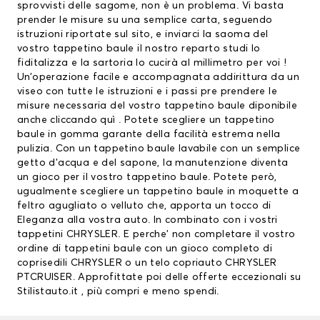
sprovvisti delle sagome, non è un problema. Vi basta
prender le misure su una semplice carta, seguendo
istruzioni riportate sul sito, e inviarci la saoma del
vostro tappetino baule il nostro reparto studi lo
fiditalizza e la sartoria lo cucirà al millimetro per voi !
Un’operazione facile e accompagnata addirittura da un
viseo con tutte le istruzioni e i passi pre prendere le
misure necessaria del vostro tappetino baule diponibile
anche
cliccando quì
. Potete scegliere un tappetino
baule in gomma garante della facilità estrema nella
pulizia. Con un tappetino baule lavabile con un semplice
getto d’acqua e del sapone, la manutenzione diventa
un gioco per il vostro tappetino baule. Potete però,
ugualmente scegliere un tappetino baule in moquette a
feltro agugliato o velluto che, apporta un tocco di
Eleganza alla vostra auto. In combinato con i vostri
tappetini CHRYSLER
. E perche’ non completare il vostro
ordine di tappetini baule con un gioco completo di
coprisedili CHRYSLER
o un telo copriauto CHRYSLER
PTCRUISER. Approfittate poi delle offerte eccezionali su
Stilistauto.it , più compri e meno spendi.