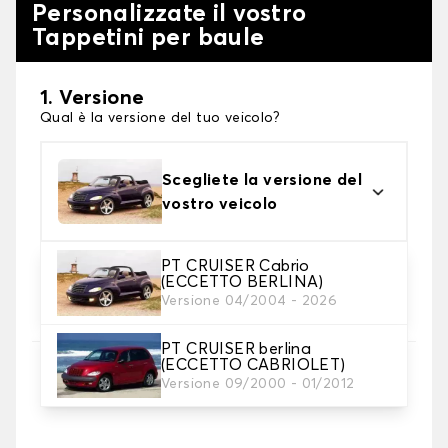
Personalizzate il vostro
Tappetini per baule
1. Versione
Qual è la versione del tuo veicolo?
Scegliete la versione del
vostro veicolo
PT CRUISER Cabrio
(ECCETTO BERLINA)
2. Materiale
Versione 04/2004 - 2026
scegli il materiale del tappetini per baule
PT CRUISER berlina
(ECCETTO CABRIOLET)
3. Colori dei tappetini
Versione 09/2000 - 01/2012
Scegli il materiale del tappetino baule.