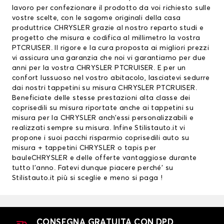
lavoro per confezionare il prodotto da voi richiesto sulle
vostre scelte, con le sagome originali della casa
produttrice CHRYSLER grazie al nostro reparto studi e
progetto che misura e codifica al millimetro la vostra
PTCRUISER. Il rigore e la cura proposta ai migliori prezzi
vi assicura una garanzia che noi vi garantiamo per due
anni per la vostra CHRYSLER PTCRUISER. E per un
confort lussuoso nel vostro abitacolo, lasciatevi sedurre
dai nostri tappetini su misura CHRYSLER PTCRUISER.
Beneficiate delle stesse prestazioni alta classe dei
coprisedili su misura riportate anche ai tappetini su
misura per la CHRYSLER anch’essi personalizzabili e
realizzati sempre su misura. Infine Stilistauto.it vi
propone i suoi pacchi risparmio coprisedili auto su
misura +
tappetini CHRYSLER
o
tapis per
bauleCHRYSLER
e delle offerte vantaggiose durante
tutto l’anno. Fatevi dunque piacere perché’ su
Stilistauto.it più si sceglie e meno si paga !
CONSEGNA GRATUITA CON DPD