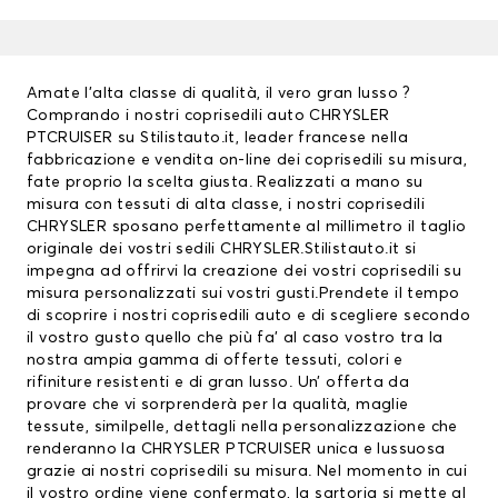
Amate l’alta classe di qualità, il vero gran lusso ?
Comprando i nostri
coprisedili auto
CHRYSLER
PTCRUISER su Stilistauto.it, leader francese nella
fabbricazione e vendita on-line dei coprisedili su misura,
fate proprio la scelta giusta. Realizzati a mano su
misura con tessuti di alta classe, i nostri
coprisedili
CHRYSLER
sposano perfettamente al millimetro il taglio
originale dei vostri sedili CHRYSLER.Stilistauto.it si
impegna ad offrirvi la creazione dei vostri coprisedili su
misura personalizzati sui vostri gusti.Prendete il tempo
di scoprire i nostri coprisedili auto e di scegliere secondo
il vostro gusto quello che più fa’ al caso vostro tra la
nostra ampia gamma di offerte tessuti, colori e
rifiniture resistenti e di gran lusso. Un’ offerta da
provare che vi sorprenderà per la qualità, maglie
tessute, similpelle, dettagli nella personalizzazione che
renderanno la CHRYSLER PTCRUISER unica e lussuosa
grazie ai nostri coprisedili su misura. Nel momento in cui
il vostro ordine viene confermato, la sartoria si mette al