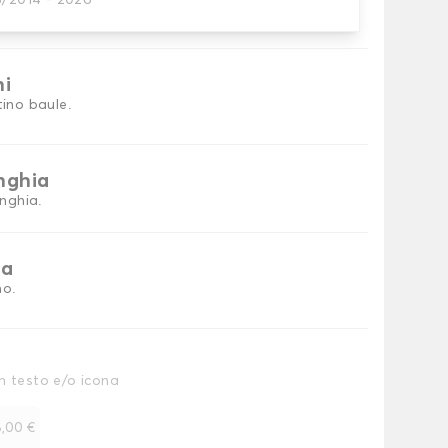
5/2014 - 2026
tini per baule
ni
tino baule.
inghia
inghia.
ia
no.
n testo e/o icona
,00 €