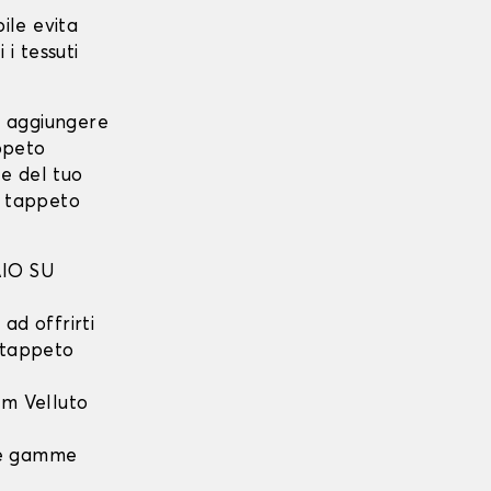
F
ile evita
 i tessuti
i aggiungere
ppeto
e del tuo
o tappeto
IO SU
ad offrirti
l tappeto
m Velluto
 le gamme