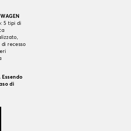
SWAGEN
 5 tipi di
ta
lizzato,
o di recesso
eri
a
i. Essendo
aso di