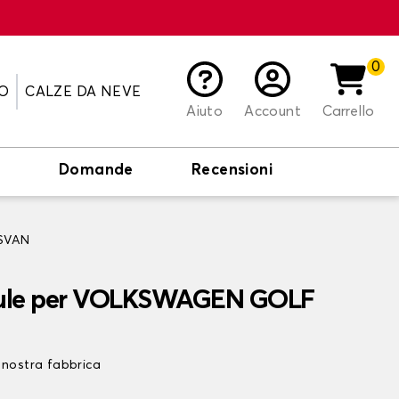
0
O
CALZE DA NEVE
Aiuto
Account
Carrello
o
Domande
Recensioni
TSVAN
baule per VOLKSWAGEN GOLF
 nostra fabbrica