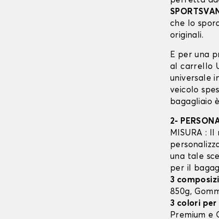
perfetta ad
SPORTSVA
che lo sporc
originali.
E per una p
al carrello
universale 
veicolo spes
bagagliaio è
2- PERSON
MISURA : Il 
personalizza
una tale sce
per il bagag
3 composizi
850g, Gom
3 colori per
Premium e