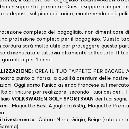
erenza, il tappeto del bagagliaio
VOLKSWAGEN GOL
N
ha un supporto granulare. Questo supporto impeccab
o si depositi sul piano di carico, mantenendo così puliti
rotezione completa del bagagliaio, non dimenticare d
 Una protezione completa per il bagagliaio. Questo ta
in cordura sarà molto utile per proteggere questa part
so dimenticata e tuttavia altamente sollecitata. Il tu
 garantito per 1 anno.
ALIZZAZIONE
: CREA IL TUO TAPPETO PER BAGAGLIA
nostro punto di forza: la qualità premium delle nostre
zioni. Oggi siamo l’unica azienda francese sul mercato 
lta di finiture per realizzare, secondo i tuoi desideri, i
liaio
VOLKSWAGEN GOLF SPORTSVAN
dei tuoi sogni.
oni
: Moquette Best Agugliata 650g, Moquette Premiu
ma
 il rivestimento
: Colore Nero, Grigio, Beige (solo per
 Gomma)