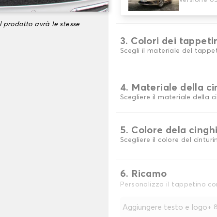
Versione 0
scegli il materiale del tappe
l prodotto avrà le stesse
3. Colori dei tappeti
Scegli il materiale del tappe
4. Materiale della c
Scegliere il materiale della c
5. Colore dela cingh
Scegliere il colore del cinturi
6. Ricamo
Personalizza il tappetino co
Aggiungere testo e logo
+
8