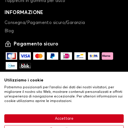
Tappetini in gomma per auto
INFORMAZIONE
Consegna/Pagamento sicuro/Garanzia
Blog
Pagamento sicuro
Utilizziamo i cookie
Potremmo posizionarli per l'analisi dei dati dei nostri visitatori, per
migliorare il nostro sito Web, mostrare contenuti personalizzati e offrirti
un'esperienza di navigazione eccezionale. Per ulteriori informazioni sui
cookie utilizziamo aprire le impostazioni.
-
© Copyright 2026 Stilistauto
•
Condizioni generali di vendita
Accettare
•
Politica sulla privacy e sui cookie
Livraison
32,53 €