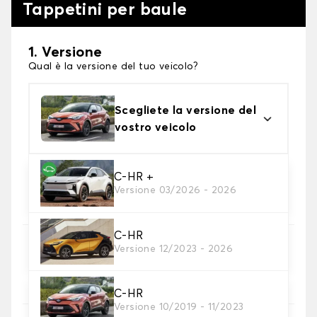
Tappetini per baule
1. Versione
Qual è la versione del tuo veicolo?
Scegliete la versione del
vostro veicolo
C-HR +
2. Materiale
Versione 03/2026 - 2026
scegli il materiale del tappetini per baule
C-HR
3. Colori dei tappetini
Versione 12/2023 - 2026
Scegli il materiale del tappetino baule.
C-HR
Versione 10/2019 - 11/2023