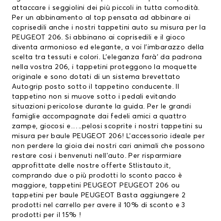
attaccare i seggiolini dei più piccoli in tutta comodità.
Per un abbinamento al top pensata ad abbinare ai
coprisedili anche i nostri tappetini auto su misura per la
PEUGEOT 206. Si abbinano ai coprisedili e il gioco
diventa armonioso ed elegante, a voi l’imbarazzo della
scelta tra tessuti e colori. L’eleganza farà’ da padrona
nella vostra 206, i tappetini proteggono la moquette
originale e sono dotati di un sistema brevettato
Autogrip posto sotto il tappetino conducente. Il
tappetino non si muove sotto i pedali evitando
situazioni pericolose durante la guida. Per le grandi
famiglie accompagnate dai fedeli amici a quattro
zampe, giocosi e…..pelosi scoprite i nostri tappetini su
misura per baule PEUGEOT 206! L’accessorio ideale per
non perdere la gioia dei nostri cari animali che possono
restare cosi i benvenuti nell’auto. Per risparmiare
approfittate delle nostre offerte Stlistauto.it,
comprando due o più prodotti lo sconto pacco è
maggiore,
tappetini PEUGEOT
PEUGEOT 206 ou
tappetini per baule PEUGEOT
Basta aggiungere 2
prodotti nel carrello per avere il 10% di sconto e 3
prodotti per il 15% !