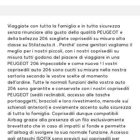
Viaggiate con tutta la famiglia e in tutta sicurezza
senza rinunciare alla gusto della qualità PEUGEOT e
della bellezza 206 scegliete coprisedili su misura alta
classe su Stilistauto.it . Perché’ come genitori vogliamo il
meglio per i nostri piccoli, con i nostri coprisedili su
misura tutti godono del piacere di viaggiare in una
PEUGEOT 206 impeccabile e come nuova ! I vostri
coprisedili auto 206 sono cuciti su misura nella nostra
sartoria secondo le vostre scelte al momento
dell’ordine. Tutte le normali funzioni della vostra auto
206 sono garantite e conservate con i nostri
coprisedili
PEUGEOT
(sedili reclinabili, accesso alle tasche
portaoggetti, braccioli e loro rivestimento, mensole sui
schienali anteriori) e ovviamente accento sulla sicurezza
di tutta la famiglia. Coprisedili dunque compatibili
Airbag grazie alla presenza di un filo esclusivamente
brevettato che in caso di impatti si fonde e permette
all’airbag di svolgere la sua normale funzione. Accesso
agli attacchi ISOFIX sono previsti sui coprisedili per