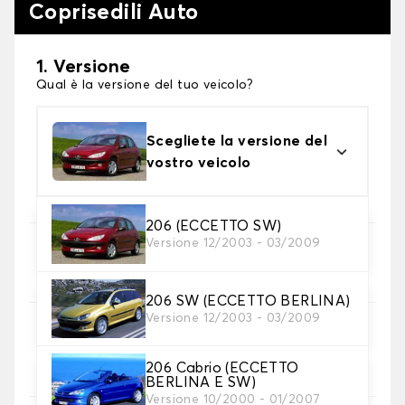
Coprisedili Auto
1. Versione
Qual è la versione del tuo veicolo?
Scegliete la versione del
vostro veicolo
206 (ECCETTO SW)
Versione 12/2003 - 03/2009
2. Set di coperture
Selezionare i coprisedili necessari
206 SW (ECCETTO BERLINA)
Versione 12/2003 - 03/2009
3. Materiale
Scegliete il materiale per le vostre coperture.
206 Cabrio (ECCETTO
BERLINA E SW)
Versione 10/2000 - 01/2007