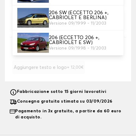
206 SW (ECCETTO 206 +,
4. Colore
CABRIOLET E BERLINA)
Scegliete il colore dei vostri coprisedili.
Versione 09/1999 - 11/2003
206 (ECCETTO 206 +,
CABRIOLET E SW)
5. Ricamo
Versione 09/1998 - 11/2003
Personalizza il tappetino con testo e/o icona
Aggiungere testo e logo
+ 12,00€
Fabbricazione sotto 15 giorni lavorativi
Consegna gratuita stimata su 03/09/2026
Pagamento in 3x gratuito, a partire da 60 euro
di acquisto.