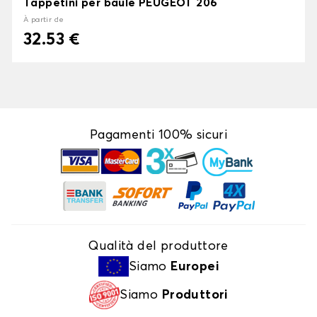
Tappetini per baule PEUGEOT 206
À partir de
32.53 €
Pagamenti 100% sicuri
Qualità del produttore
Siamo
Europei
Siamo
Produttori