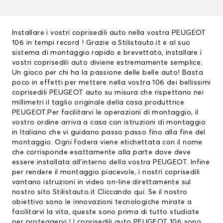
Installare i vostri coprisedili auto nella vostra PEUGEOT
106 in tempi record ! Grazie a Stilistauto.it e al suo
sistema di montaggio rapido e brevettato, installare i
vostri
coprisedili auto
diviene estremamente semplice.
Un gioco per chi ha la passione delle belle auto! Basta
poco in effetti per mettere nella vostra 106 dei bellissimi
coprisedili PEUGEOT
auto su misura che rispettano nei
millimetri il taglio originale della casa produttrice
PEUGEOT.Per facilitarvi le operazioni di montaggio, il
vostro ordine arriva a casa con istruzioni di montaggio
in Italiano che vi guidano passo passo fino alla fine del
montaggio. Ogni fodera viene etichettata con il nome
che corrisponde esattamente alla parte dove deve
essere installata all’interno della vostra PEUGEOT. Infine
per rendere il montaggio piacevole, i nostri coprisedili
vantano istruzioni in video on-line direttamente sul
nostro sito Stilistauto.it
Cliccando qui
. Se il nostro
obiettivo sono le innovazioni tecnologiche mirate a
facilitarvi la vita, queste sono prima di tutto studiate
per proteggervi ! I coprisedili auto PEUGEOT 106 sono