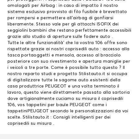
omologati per Airbag : in caso di impatto il nostro
sistema esclusivo provvisto di filo fusibile è brevettato
per rompersi e permettere all’airbag di gonfiarsi
liberamente. Stesso vale per gli attacchi ISOFIX dei
seggiolini bambini che restano perfettamente accessibili
grazie allo studio di aperture sulle fodere auto .
Tutte le altre funzionalità’ che la vostra 106 offre sono
rispettate grazie ai nostri coprisedili auto : accesso alla
tasca portaoggetti e mensola, accesso al bracciolo
posteriore con suo rivestimento e apertura maniglie per
i veicoli a tre porte. Come è possibile tutto questo ? Il
nostro reparto studi e progetto Stilistauto.it si occupa
di digitalizzare tutte le sagome auto esistenti della
casa produttrice PEUGEOT e una volta terminato il
lavoro, questo viene direttamente passato alla sartoria
dove artigianalmente cuciamo su misura il coprisedili
106, vos
tappetini per baule PEUGEOT
come i
tappetiniPEUGEOT
secondo le personalizzazioni da voi
scelte. Stilistauto.it : Consigli intelligenti per dei
coprisedili su misura .