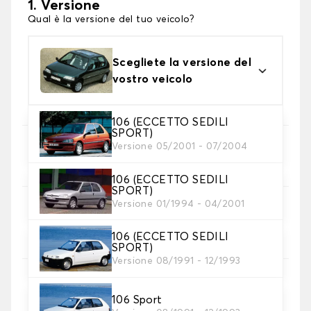
1. Versione
Qual è la versione del tuo veicolo?
Scegliete la versione del
vostro veicolo
106 (ECCETTO SEDILI
SPORT)
Versione 05/2001 - 07/2004
2. Set di coperture
Selezionare i coprisedili necessari
106 (ECCETTO SEDILI
SPORT)
Versione 01/1994 - 04/2001
3. Materiale
Scegliete il materiale per le vostre coperture.
106 (ECCETTO SEDILI
SPORT)
Versione 08/1991 - 12/1993
106 Sport
4. Colore