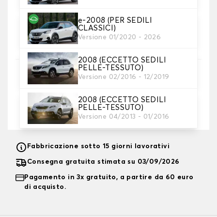
e-2008 (PER SEDILI
4. Colore
CLASSICI)
Scegliete il colore dei vostri coprisedili.
Versione 01/2020 - 2026
2008 (ECCETTO SEDILI
PELLE-TESSUTO)
5. Ricamo
Versione 02/2016 - 12/2019
Personalizza il tappetino con testo e/o icona
2008 (ECCETTO SEDILI
PELLE-TESSUTO)
Aggiungere testo e logo
+ 12,00€
Versione 04/2013 - 01/2016
Fabbricazione sotto 15 giorni lavorativi
Consegna gratuita stimata su 03/09/2026
Pagamento in 3x gratuito, a partire da 60 euro
di acquisto.