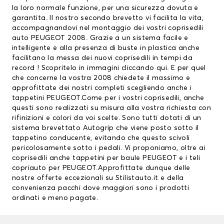
la loro normale funzione, per una sicurezza dovuta e
garantita. Il nostro secondo brevetto vi facilita la vita,
accompagnandovi nel montaggio dei vostri coprisedili
auto PEUGEOT 2008. Grazie a un sistema facile e
intelligente e alla presenza di buste in plastica anche
facilitano la messa dei nuovi coprisedili in tempi da
record ! Scopritelo in immagini
cliccando qui
. E per quel
che concerne la vostra 2008 chiedete il massimo e
approfittate dei nostri completi scegliendo anche i
tappetini PEUGEOT
.Come per i vostri coprisedili, anche
questi sono realizzati su misura alla vostra richiesta con
rifinizioni e colori da voi scelte. Sono tutti dotati di un
sistema brevettato Autogrip che viene posto sotto il
tappetino conducente, evitando che questo scivoli
pericolosamente sotto i pedali. Vi proponiamo, oltre ai
coprisedili anche
tappetini per baule PEUGEOT
e i teli
copriauto per PEUGEOT.Approfittate dunque delle
nostre offerte eccezionali su Stilistauto.it e della
convenienza pacchi dove maggiori sono i prodotti
ordinati e meno pagate.