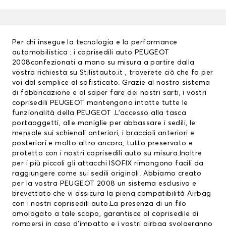
Per chi insegue la tecnologia e la performance
automobilistica : i
coprisedili auto
PEUGEOT
2008confezionati a mano su misura a partire dalla
vostra richiesta su Stilistauto.it , troverete ciò che fa per
voi dal semplice al sofisticato. Grazie al nostro sistema
di fabbricazione e al saper fare dei nostri sarti, i vostri
coprisedili PEUGEOT
mantengono intatte tutte le
funzionalità della PEUGEOT .L’accesso alla tasca
portaoggetti, alle maniglie per abbassare i sedili, le
mensole sui schienali anteriori, i braccioli anteriori e
posteriori e molto altro ancora, tutto preservato e
protetto con i nostri coprisedili auto su misura.Inoltre
per i più piccoli gli attacchi ISOFIX rimangono facili da
raggiungere come sui sedili originali. Abbiamo creato
per la vostra PEUGEOT 2008 un sistema esclusivo e
brevettato che vi assicura la piena compatibilità Airbag
con i nostri coprisedili auto.La presenza di un filo
omologato a tale scopo, garantisce al coprisedile di
rompersi in caso d’impatto e i vostri airbag svolgeranno