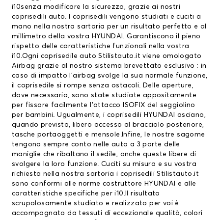
i10senza modificare la sicurezza, grazie ai nostri
coprisedili auto
. I coprisedili vengono studiati e cuciti a
mano nella nostra sartoria per un risultato perfetto e al
millimetro della vostra HYUNDAI. Garantiscono il pieno
rispetto delle caratteristiche funzionali nella vostra
i10.Ogni coprisedile auto Stilistauto.it viene omologato
Airbag grazie al nostro sistema brevettato esclusivo : in
caso di impatto l’airbag svolge la sua normale funzione,
il coprisedile si rompe senza ostacoli. Delle aperture,
dove necessario, sono state studiate appositamente
per fissare facilmente l’attacco ISOFIX del seggiolino
per bambini. Ugualmente, i
coprisedili HYUNDAI
asciano,
quando previsto, libero accesso al bracciolo posteriore,
tasche portaoggetti e mensole.Infine, le nostre sagome
tengono sempre conto nelle auto a 3 porte delle
maniglie che ribaltano il sedile, anche queste libere di
svolgere la loro funzione. Cuciti su misura e su vostra
richiesta nella nostra sartoria i coprisedili Stilistauto.it
sono conformi alle norme costruttore HYUNDAI e alle
caratteristiche specifiche per i10.Il risultato
scrupolosamente studiato e realizzato per voi è
accompagnato da tessuti di eccezionale qualità, colori