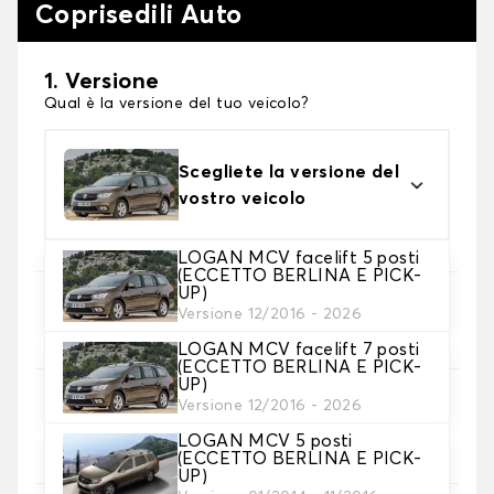
Coprisedili Auto
1. Versione
Qual è la versione del tuo veicolo?
Scegliete la versione del
vostro veicolo
LOGAN MCV facelift 5 posti
(ECCETTO BERLINA E PICK-
UP)
2. Set di coperture
Versione 12/2016 - 2026
Selezionare i coprisedili necessari
LOGAN MCV facelift 7 posti
(ECCETTO BERLINA E PICK-
UP)
3. Materiale
Versione 12/2016 - 2026
Scegliete il materiale per le vostre coperture.
LOGAN MCV 5 posti
(ECCETTO BERLINA E PICK-
UP)