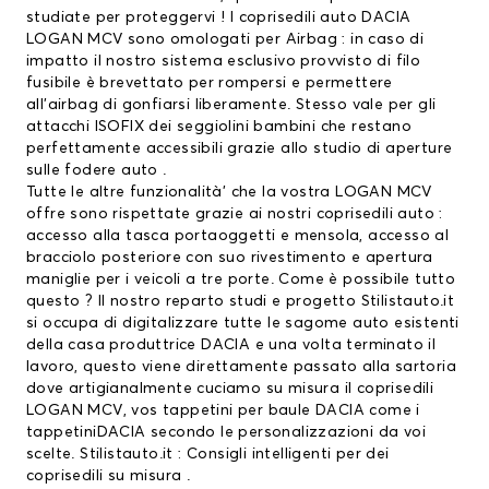
studiate per proteggervi ! I coprisedili auto DACIA
LOGAN MCV sono omologati per Airbag : in caso di
impatto il nostro sistema esclusivo provvisto di filo
fusibile è brevettato per rompersi e permettere
all’airbag di gonfiarsi liberamente. Stesso vale per gli
attacchi ISOFIX dei seggiolini bambini che restano
perfettamente accessibili grazie allo studio di aperture
sulle fodere auto .
Tutte le altre funzionalità’ che la vostra LOGAN MCV
offre sono rispettate grazie ai nostri coprisedili auto :
accesso alla tasca portaoggetti e mensola, accesso al
bracciolo posteriore con suo rivestimento e apertura
maniglie per i veicoli a tre porte. Come è possibile tutto
questo ? Il nostro reparto studi e progetto Stilistauto.it
si occupa di digitalizzare tutte le sagome auto esistenti
della casa produttrice DACIA e una volta terminato il
lavoro, questo viene direttamente passato alla sartoria
dove artigianalmente cuciamo su misura il coprisedili
LOGAN MCV, vos
tappetini per baule DACIA
come i
tappetiniDACIA
secondo le personalizzazioni da voi
scelte. Stilistauto.it : Consigli intelligenti per dei
coprisedili su misura .