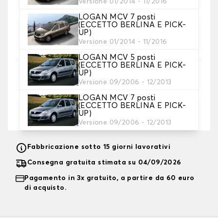
Versione 01/2014 - 11/2016
LOGAN MCV 7 posti
(ECCETTO BERLINA E PICK-
4. Colore
UP)
Scegliete il colore dei vostri coprisedili.
Versione 01/2014 - 11/2016
LOGAN MCV 5 posti
(ECCETTO BERLINA E PICK-
UP)
5. Ricamo
Versione 09/2006 - 12/2013
Personalizza il tappetino con testo e/o icona
LOGAN MCV 7 posti
(ECCETTO BERLINA E PICK-
Aggiungere testo e logo
+ 12,00€
UP)
Versione 09/2006 - 12/2013
Fabbricazione sotto 15 giorni lavorativi
Consegna gratuita stimata su 04/09/2026
Pagamento in 3x gratuito, a partire da 60 euro
di acquisto.