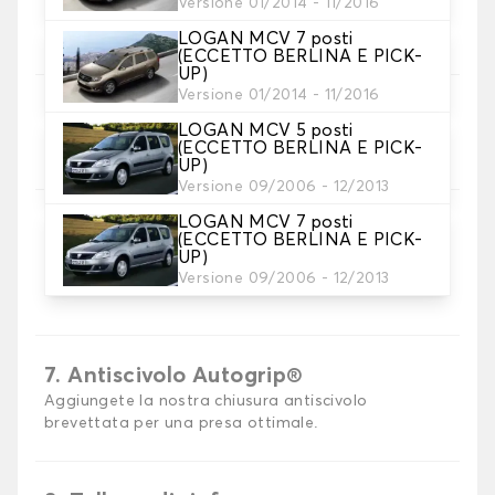
Versione 01/2014 - 11/2016
Scegli il materiale del tappetino auto.
LOGAN MCV 7 posti
(ECCETTO BERLINA E PICK-
UP)
Versione 01/2014 - 11/2016
5. Materiale della cinghia
LOGAN MCV 5 posti
Scegliere il materiale della cinghia.
(ECCETTO BERLINA E PICK-
UP)
Versione 09/2006 - 12/2013
LOGAN MCV 7 posti
(ECCETTO BERLINA E PICK-
UP)
6. Colore dela cinghia
Versione 09/2006 - 12/2013
Scegliere il colore del cinturino.
7. Antiscivolo Autogrip®
Aggiungete la nostra chiusura antiscivolo
brevettata per una presa ottimale.