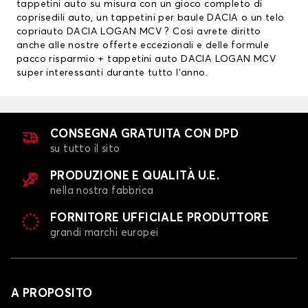
tappetini auto su misura con un gioco completo di
coprisedili auto
, un
tappetini per baule DACIA
o un telo
copriauto DACIA LOGAN MCV ? Cosi avrete diritto
anche alle nostre offerte eccezionali e delle formule
pacco risparmio + tappetini auto DACIA LOGAN MCV
super interessanti durante tutto l’anno.
CONSEGNA GRATUITA CON DPD
su tutto il sito
PRODUZIONE E QUALITÀ U.E.
nella nostra fabbrica
FORNITORE UFFICIALE PRODUTTORE
grandi marchi europei
A PROPOSITO