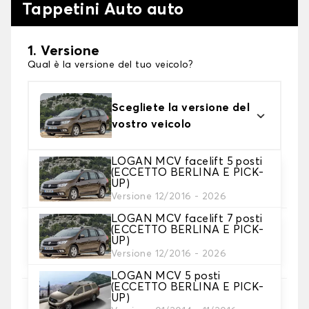
Tappetini Auto auto
1. Versione
Qual è la versione del tuo veicolo?
Scegliete la versione del
vostro veicolo
LOGAN MCV facelift 5 posti
2. Materiale
(ECCETTO BERLINA E PICK-
UP)
Scegli il materiale del tappetini auto
Versione 12/2016 - 2026
LOGAN MCV facelift 7 posti
(ECCETTO BERLINA E PICK-
3. Set di tappetini
UP)
Selezionare il numero di tappetini per auto
Versione 12/2016 - 2026
necessari.
LOGAN MCV 5 posti
(ECCETTO BERLINA E PICK-
UP)
4. Colori dei tappetini