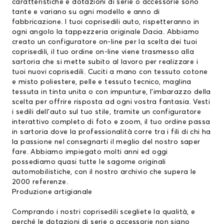
caratteristiche e dotazioni di serie o accessorie sono
tante e variano su ogni modello e anno di
fabbricazione. I tuoi
coprisedili auto
, rispetteranno in
ogni angolo la tappezzeria originale Dacia. Abbiamo
creato un configuratore on-line per la scelta dei tuoi
coprisedili, il tuo ordine on-line viene trasmesso alla
sartoria che si mette subito al lavoro per realizzare i
tuoi nuovi coprisedili. Cuciti a mano con tessuto cotone
e misto poliestere, pelle e tessuto tecnico, maglina
tessuta in tinta unita o con impunture, l’imbarazzo della
scelta per offrire risposta ad ogni vostra fantasia. Vesti
i sedili dell’auto sul tuo stile, tramite un configuratore
interattivo completo di foto e zoom, il tuo ordine passa
in sartoria dove la professionalità corre tra i fili di chi ha
la passione nel consegnarti il meglio del nostro saper
fare. Abbiamo impiegato molti anni ed oggi
possediamo quasi tutte le sagome originali
automobilistiche, con il nostro archivio che supera le
2000 referenze.
Produzione artigianale
Comprando i nostri coprisedili scegliete la qualità, e
perché le dotazioni di serie o accessorie non siano