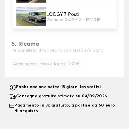
LODGY 7 Posti
4. Colore
Versione 04/2012 - 12/2018
Scegliete il colore dei vostri coprisedili.
5. Ricamo
Personalizza il tappetino con testo e/o icona
Aggiungere testo e logo
+ 12,00€
Fabbricazione sotto 15 giorni lavorativi
Consegna gratuita stimata su 04/09/2026
Pagamento in 3x gratuito, a partire da 60 euro
di acquisto.