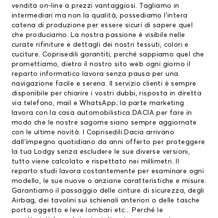
vendita on-line a prezzi vantaggiosi. Tagliamo in
intermediari ma non la qualità, possediamo l’intera
catena di produzione per essere sicuri di sapere quel
che produciamo. La nostra passione è visibile nelle
curate rifiniture e dettagli dei nostri tessuti, colori e
cuciture. Coprisedili garantiti, perché sappiamo quel che
promettiamo, dietro il nostro sito web ogni giorno il
reparto informatico lavora senza pausa per una
navigazione facile e serena. Il servizio clienti è sempre
disponibile per chiarire i vostri dubbi, risposta in diretta
via telefono, mail e WhatsApp; la parte marketing
lavora con la casa automobilistica DACIA per fare in
modo che le nostre sagome siano sempre aggiornate
con le ultime novità. I
Coprisedili Dacia
arrivano
dall’impegno quotidiano da anni offerto per proteggere
la tua Lodgy senza escludere le sue diverse versioni,
tutto viene calcolato e rispettato nei millimetri. Il
reparto studi lavora costantemente per esaminare ogni
modello, le sue nuove o anziane caratteristiche e misure.
Garantiamo il passaggio delle cinture di sicurezza, degli
Airbag, dei tavolini sui schienali anteriori o delle tasche
porta oggetto e leve lombari etc... Perché le