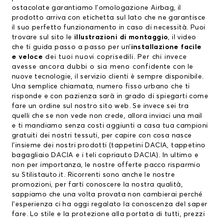
ostacolate garantiamo l’omologazione Airbag, il
prodotto arriva con etichetta sul lato che ne garantisce
il suo perfetto funzionamento in caso di necessità. Puoi
trovare sul sito le
illustrazioni di montaggio
, il video
che ti guida passo a passo per un’
installazione facile
e veloce
dei tuoi nuovi coprisedili. Per chi invece
avesse ancora dubbi o sia meno confidente con le
nuove tecnologie, il servizio clienti è sempre disponibile.
Una semplice chiamata, numero fisso urbano che ti
risponde e con pazienza sarà in grado di spiegarti come
fare un ordine sul nostro sito web. Se invece sei tra
quelli che se non vede non crede, allora inviaci una mail
e ti mandiamo senza costi aggiunti a casa tua campioni
gratuiti dei nostri tessuti, per capire con cosa nasce
l’insieme dei nostri prodotti (tappetini DACIA, tappetino
bagagliaio DACIA e i teli copriauto DACIA). In ultimo e
non per importanza, le nostre offerte pacco risparmio
su Stilistauto.it. Ricorrenti sono anche le nostre
promozioni, per farti conoscere la nostra qualità,
sappiamo che una volta provata non cambierai perché
l’esperienza ci ha oggi regalato la conoscenza del saper
fare. Lo stile e la protezione alla portata di tutti, prezzi