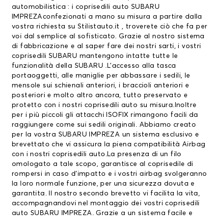
automobilistica : i
coprisedili auto
SUBARU
IMPREZAconfezionati a mano su misura a partire dalla
vostra richiesta su Stilistauto.it , troverete ciò che fa per
voi dal semplice al sofisticato. Grazie al nostro sistema
di fabbricazione e al saper fare dei nostri sarti, i vostri
coprisedili SUBARU
mantengono intatte tutte le
funzionalità della SUBARU .L’accesso alla tasca
portaoggetti, alle maniglie per abbassare i sedili, le
mensole sui schienali anteriori, i braccioli anteriori e
posteriori e molto altro ancora, tutto preservato e
protetto con i nostri coprisedili auto su misura.Inoltre
per i più piccoli gli attacchi ISOFIX rimangono facili da
raggiungere come sui sedili originali. Abbiamo creato
per la vostra SUBARU IMPREZA un sistema esclusivo e
brevettato che vi assicura la piena compatibilità Airbag
con i nostri coprisedili auto.La presenza di un filo
omologato a tale scopo, garantisce al coprisedile di
rompersi in caso d’impatto e i vostri airbag svolgeranno
la loro normale funzione, per una sicurezza dovuta e
garantita. Il nostro secondo brevetto vi facilita la vita,
accompagnandovi nel montaggio dei vostri coprisedili
auto SUBARU IMPREZA. Grazie a un sistema facile e