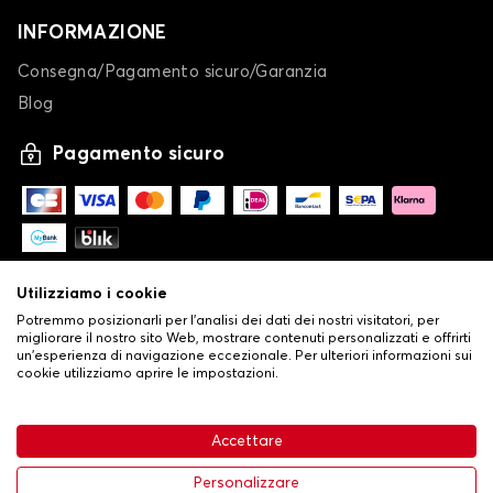
INFORMAZIONE
Consegna/Pagamento sicuro/Garanzia
Blog
Pagamento sicuro
Utilizziamo i cookie
Potremmo posizionarli per l'analisi dei dati dei nostri visitatori, per
migliorare il nostro sito Web, mostrare contenuti personalizzati e offrirti
un'esperienza di navigazione eccezionale. Per ulteriori informazioni sui
cookie utilizziamo aprire le impostazioni.
-
© Copyright 2026 Stilistauto
•
Condizioni generali di vendita
Accettare
•
Politica sulla privacy e sui cookie
Livraison
114,37 €
Aggiungi al carrello
Personalizzare