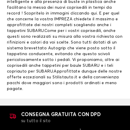
intelligente e alla presenza di buste in plastica anche
facilitano la messa dei nuovi coprisedili in tempi da
record ! Scopritelo in immagini
cliccando qui
. E per quel
che concerne la vostra IMPREZA chiedete il massimo e
approfittate dei nostri completi scegliendo anche i
tappetini SUBARU
.Come per i vostri coprisedili, anche
questi sono realizzati su misura alla vostra richiesta con
rifinizioni e colori da voi scelte. Sono tutti dotati di un
sistema brevettato Autogrip che viene posto sotto il
tappetino conducente, evitando che questo scivoli
pericolosamente sotto i pedali. Vi proponiamo, oltre ai
coprisedili anche
tappetini per baule SUBARU
e i teli
copriauto per SUBARU.Approfittate dunque delle nostre
offerte eccezionali su Stilistauto.it e della convenienza
pacchi dove maggiori sono i prodotti ordinati e meno
pagate.
CONSEGNA GRATUITA CON DPD
su tutto il sito