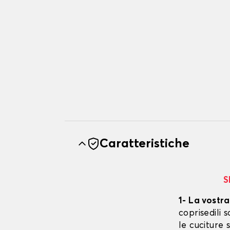
Caratteristiche
S
1- La vostra
coprisedili
le cuciture 