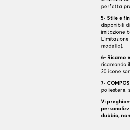
perfetta pr
5- Stile e fi
disponibili 
imitazione b
L'imitazione
modello).
6- Ricamo e
ricamando il 
20 icone son
7- COMPOS
poliestere, 
Vi preghiamo
personalizza
dubbio, non