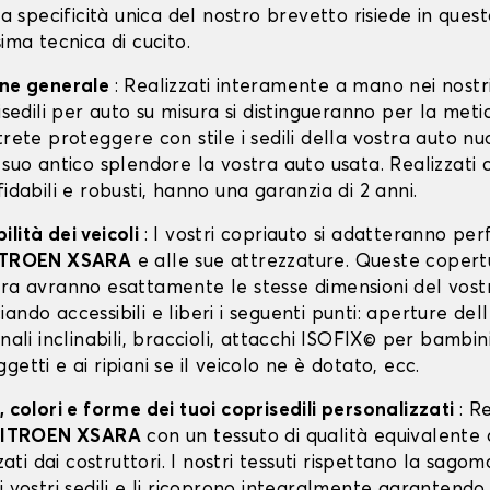
 La specificità unica del nostro brevetto risiede in ques
sima tecnica di cucito.
one generale
: Realizzati interamente a mano nei nostri
risedili per auto su misura si distingueranno per la meti
trete proteggere con stile i sedili della vostra auto n
 suo antico splendore la vostra auto usata. Realizzati 
fidabili e robusti, hanno una garanzia di 2 anni.
lità dei veicoli
: I vostri copriauto si adatteranno p
ITROEN XSARA
e alle sue attrezzature. Queste copert
ura avranno esattamente le stesse dimensioni del vos
ciando accessibili e liberi i seguenti punti: aperture del
enali inclinabili, braccioli, attacchi ISOFIX© per bambin
getti e ai ripiani se il veicolo ne è dotato, ecc.
, colori e forme dei tuoi coprisedili personalizzati
: R
ITROEN XSARA
con un tessuto di qualità equivalente 
zzati dai costruttori. I nostri tessuti rispettano la sagom
i vostri sedili e li ricoprono integralmente garantendo