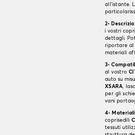
all'istante.
particolaris
2- Descrizi
i vostri cop
dettagli. Po
riportare al
materiali af
3- Compatibi
al vostro
C
auto su mis
XSARA
, las
per gli schi
vani portaog
4- Materiali
coprisedili
C
tessuti utili
struttura de