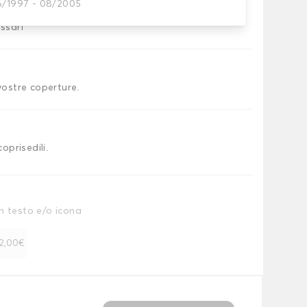
6/1997 - 08/2005
essari
 vostre coperture.
coprisedili.
n testo e/o icona
 12,00€