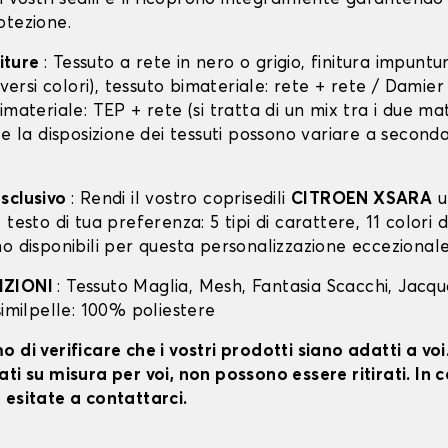
otezione.
niture
: Tessuto a rete in nero o grigio, finitura impunt
diversi colori), tessuto bimateriale: rete + rete / Damie
imateriale: TEP + rete (si tratta di un mix tra i due mat
 e la disposizione dei tessuti possono variare a second
sclusivo
: Rendi il vostro coprisedili
CITROEN XSARA
u
testo di tua preferenza: 5 tipi di carattere, 11 colori di
o disponibili per questa personalizzazione eccezionale
IZIONI
: Tessuto Maglia, Mesh, Fantasia Scacchi, Jacq
similpelle: 100% poliestere
 di verificare che i vostri prodotti siano adatti a vo
ti su misura per voi, non possono essere ritirati. In c
 esitate a contattarci.