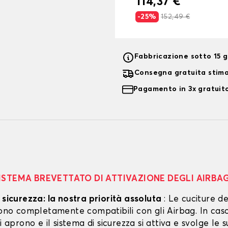
114,37 €
-25%
152,49 €
Fabbricazione sotto 15 gi
Consegna gratuita stim
Pagamento in 3x gratuito
ISTEMA BREVETTATO DI ATTIVAZIONE DEGLI AIRBA
 sicurezza: la nostra priorità assoluta
: Le cuciture de
 sono completamente compatibili con gli Airbag. In cas
si aprono e il sistema di sicurezza si attiva e svolge le s