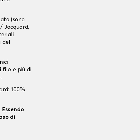
urata (sono
r / Jacquard,
eriali.
a del
nici
 filo e più di
.
uard: 100%
i. Essendo
aso di