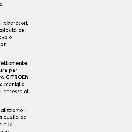
ta
 laboratori,
colosità dei
uova o
con
erfettamente
ure per
tro
CITROEN
le maniglie
i, accesso ai
ealizziamo i
a quella dei
a e la
 una