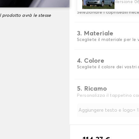
Versione 0
2. Set di coperture
Selezionare i coprisedili nec
l prodotto avrà le stesse
3. Materiale
Scegliete il materiale per le
4. Colore
Scegliete il colore dei vostri 
5. Ricamo
Personalizza il tappetino co
Aggiungere testo e logo
+