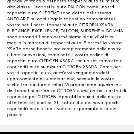
grande vantaggio dei nostri tappetini auto su misura
alta classe : i tappetini auto FALCON come i nostri
tappetini auto SUPREME sono dotati del sistema
AUTOGRIP su ogni singolo tappetino componente il
vostro set. I nostri tappetini auto CITROEN XSARA
ELEGANCE, EXCELLENCE, FALCON, SUPREME e GOMMA
sono garantiti 1 anno perchè siamo sicuri di offrirvi il
meglio in materia di tappetini auto. E perchè la vostra
XSARA possa beneficiare completamente delle nostre
ultime innovazioni, combinate il vostro ordine di
tappetini auto CITROEN XSARA con un set completo di
coprisedili auto su misura CITROEN XSARA. Come per i
vostri tappetini auto, anch’essi vengono prodotti
rigorosamente e su ordinazione, secondo le vostre
scelte tra rifiniture e colori. Vi proponiamo ugualmente
dei
tappetini per baule CITROEN
come anche i nostri teli
copriauto per CITROEN. Approfitta quindi delle nostre
offerte eccezionali su Stilisatuto.it e dei nostri pacchi
coprisedili auto
+ tapis voiture, risparmiate e fatevi
piacere.