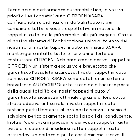
Tecnologia e performance automobilistica, la vostra
priorità Les
tappetini auto
CITROEN XSARA
confezionati su ordinazione da Stilistauto.it per
combinare tutte le vostre aspettative in materia di
tappetini auto, dalla più semplici alle più esigenti. Grazie
al nostro sistema di fabbricazione unito al talento dei
nostri sarti, i vostri tappetini auto su misura XSARA
mantengono intatte tutte le funzioni offerte dal
costruttore CITROEN. Abbiamo creato per voi
tappetini
CITROEN
> un sistema esclusivo e brevettato che
garantisce l’assoluta sicurezza. I vostri tappetini auto
su misura CITROEN XSARA sono dotati di un sistema
brevettato AUTOGRIP.Questa tecnologia facente parte
della quasi totalità dei nostri tappetini auto vi
garantisce la sicurezza ottimale : grazie al loro sotto
strato adesivo antiscivolo, i vostri tappetini auto
restano perfettamente al loro posto senza il rischio di
scivolare pericolosamente sotto i pedali del conducente.
Inoltre l’aderenza impeccabile dei vostri tappetini auto
evita allo sporco di insidiarsi sotto i tappetini auto,
offrendovi un abitacolo pulito con il minimo sforzo. Il