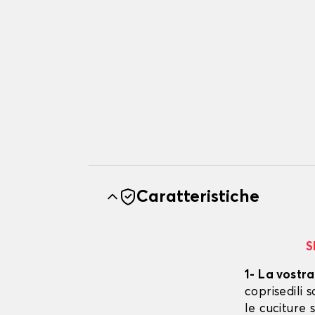
Caratteristiche
S
1- La vostra
coprisedili
le cuciture 