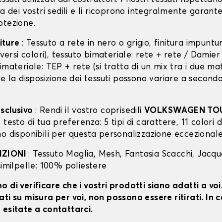
ra dei vostri sedili e li ricoprono integralmente garan
otezione.
niture
: Tessuto a rete in nero o grigio, finitura impunt
diversi colori), tessuto bimateriale: rete + rete / Damie
imateriale: TEP + rete (si tratta di un mix tra i due mat
 e la disposizione dei tessuti possono variare a second
sclusivo
: Rendi il vostro coprisedili
VOLKSWAGEN TO
testo di tua preferenza: 5 tipi di carattere, 11 colori di
o disponibili per questa personalizzazione eccezionale
IZIONI
: Tessuto Maglia, Mesh, Fantasia Scacchi, Jacq
similpelle: 100% poliestere
 di verificare che i vostri prodotti siano adatti a vo
ti su misura per voi, non possono essere ritirati. In c
 esitate a contattarci.