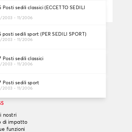
Aggiungi al carrello
Posti sedili classici (ECCETTO SEDILI
3/2003 - 11/2006
orni lavorativi
posti sedili sport (PER SEDILI SPORT)
3/2003 - 11/2006
ata su 02/09/2026
, a partire da 60 euro di acquisto.
osti sedili classici
3/2003 - 11/2006
osti sedili sport
3/2003 - 11/2006
GS
i nostri
o di impatto
ue funzioni