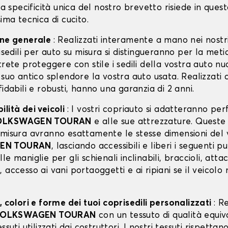
 La specificità unica del nostro brevetto risiede in ques
sima tecnica di cucito.
one generale
: Realizzati interamente a mano nei nostri
risedili per auto su misura si distingueranno per la meti
trete proteggere con stile i sedili della vostra auto n
 suo antico splendore la vostra auto usata. Realizzati 
fidabili e robusti, hanno una garanzia di 2 anni.
lità dei veicoli
: I vostri copriauto si adatteranno p
OLKSWAGEN TOURAN
e alle sue attrezzature. Queste
 misura avranno esattamente le stesse dimensioni del 
EN TOURAN
, lasciando accessibili e liberi i seguenti pu
le maniglie per gli schienali inclinabili, braccioli, att
 accesso ai vani portaoggetti e ai ripiani se il veicolo
, colori e forme dei tuoi coprisedili personalizzati
: R
OLKSWAGEN TOURAN
con un tessuto di qualità equiv
ssuti utilizzati dai costruttori. I nostri tessuti rispett