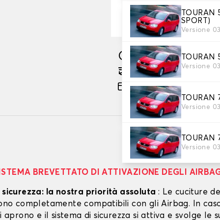
114,37 €
TOURAN 5 
-25%
152,49 €
SPORT)
Versione 0
Fabbricazione sotto 15 gi
TOURAN 5 
Versione 0
Consegna gratuita stim
Pagamento in 3x gratuito
TOURAN 7 P
Versione 0
TOURAN 7 P
Versione 0
ISTEMA BREVETTATO DI ATTIVAZIONE DEGLI AIRBA
 sicurezza: la nostra priorità assoluta
: Le cuciture de
 sono completamente compatibili con gli Airbag. In cas
si aprono e il sistema di sicurezza si attiva e svolge le s