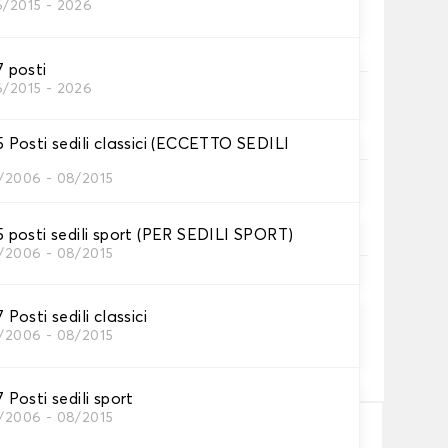
6/2015 - 2026
essari
 posti
6/2015 - 2026
 vostre coperture.
Posti sedili classici (ECCETTO SEDILI
2/2006 - 08/2015
coprisedili.
posti sedili sport (PER SEDILI SPORT)
2/2006 - 08/2015
n testo e/o icona
osti sedili classici
2/2006 - 08/2015
 12,00€
osti sedili sport
2/2006 - 08/2015