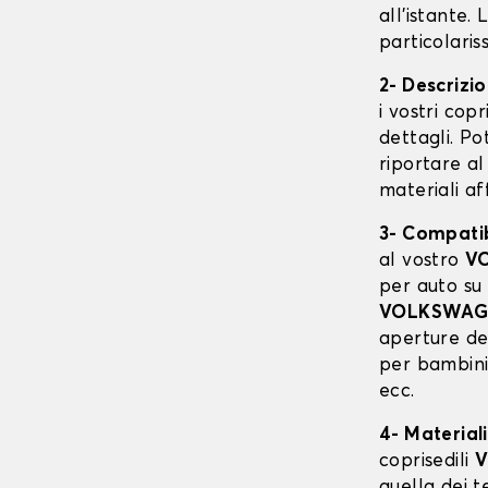
all'istante.
particolaris
2- Descrizi
i vostri cop
dettagli. Po
riportare al
materiali af
3- Compatibi
al vostro
V
per auto su
VOLKSWAG
aperture del
per bambini,
ecc.
4- Materiali
coprisedili
V
quella dei te