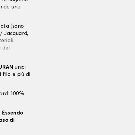
tendo una
urata (sono
r / Jacquard,
eriali.
a del
URAN
unici
 filo e più di
.
uard: 100%
i. Essendo
aso di