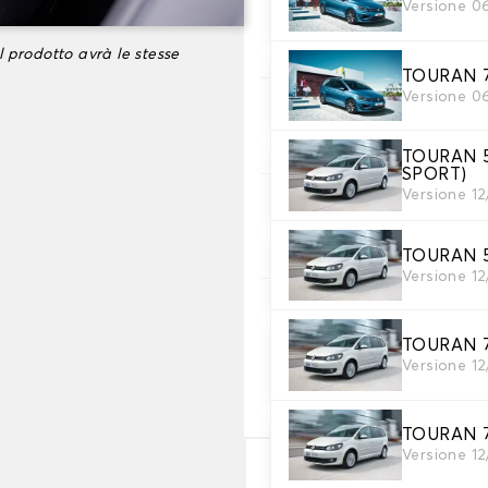
Versione 0
2. Set di coperture
Selezionare i coprisedili nec
l prodotto avrà le stesse
TOURAN 7
Versione 0
3. Materiale
Scegliete il materiale per le
TOURAN 5 
SPORT)
Versione 1
4. Colore
Scegliete il colore dei vostri 
TOURAN 5 
Versione 1
5. Ricamo
Personalizza il tappetino co
TOURAN 7 P
Versione 1
Aggiungere testo e logo
+
TOURAN 7 P
Versione 1