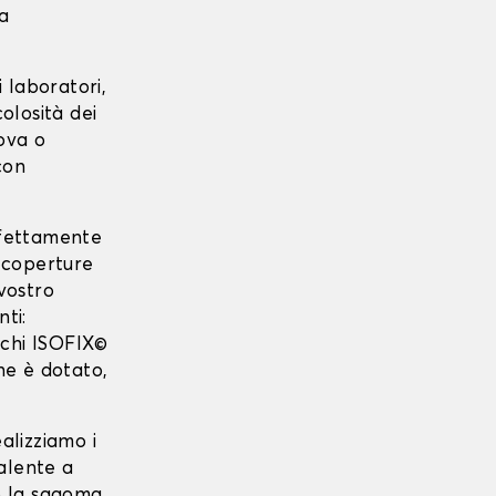
ta
 laboratori,
colosità dei
uova o
con
erfettamente
 coperture
vostro
nti:
acchi ISOFIX©
 ne è dotato,
ealizziamo i
alente a
ano la sagoma