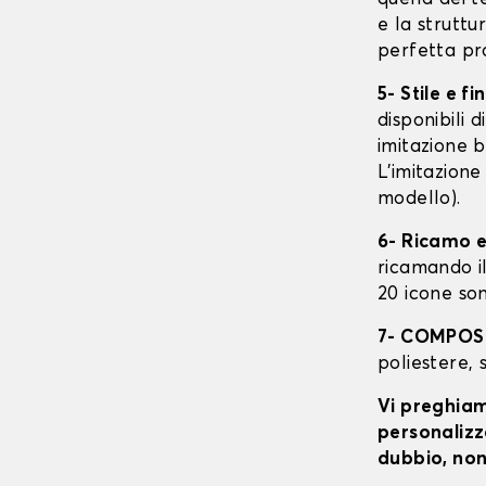
e la struttu
perfetta pr
5- Stile e fi
disponibili 
imitazione b
L'imitazione
modello).
6- Ricamo e
ricamando il 
20 icone son
7- COMPOS
poliestere, 
Vi preghiamo
personalizza
dubbio, non