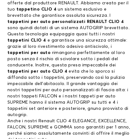
offerte dal produttore
RENAULT
. Abbiamo creato per il
tuo
tappetino CLIO 4
un sistema esclusivo e
brevettato che garantisce assoluta sicurezza. I
tappetini per auto personalizzati RENAULT CLIO 4
sono quindi dotati di un sistema AUTOGRIP brevettato.
Questa tecnologia equipaggia quasi tutti i nostri
tappetini CLIO 4
e garantisce una sicurezza ottimale:
grazie al loro rivestimento adesivo antiscivolo,
i
tappetini per auto
rimangono perfettamente al loro
posto senza il rischio di scivolare sotto i pedali del
conducente. Inoltre, questa presa impeccabile dei
tappetini per auto CLIO 4
evita che lo sporco si
diffonda sotto i
tappetini
, preservando così la pulizia
impeccabile dell’abitacolo. Il grande vantaggio dei
nostri
tappetini per auto personalizzati di
fascia alta: i
nostri tappeti FALCON e i nostri tappeti per auto
SUPREME hanno il sistema AUTOGRIP su tutti e 4 i
tappetini set anteriore e posteriore, gnuno provvisto di
autogrip.
Anche i nostri
Renault CLIO 4
ELEGANCE, EXCELLENCE,
FALCON, SUPREME e
GOMMA
sono garantiti per 1 anno,
perché siamo assolutamente convinti di offrire il meglio