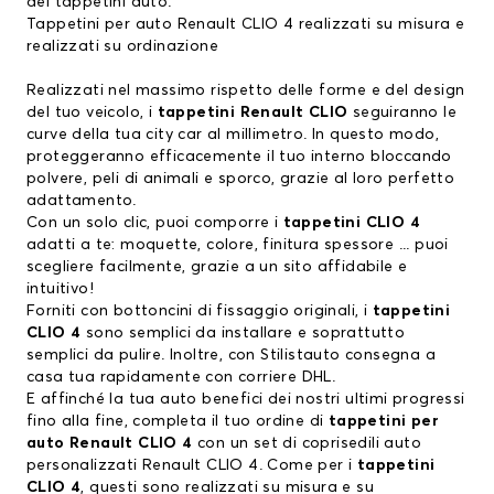
dei
tappetini auto
.
Tappetini per auto Renault CLIO 4 realizzati su misura e
realizzati su ordinazione
Realizzati nel massimo rispetto delle forme e del design
del tuo veicolo, i
tappetini Renault CLIO
seguiranno le
curve della tua city car al millimetro. In questo modo,
proteggeranno efficacemente il tuo interno bloccando
polvere, peli di animali e sporco, grazie al loro perfetto
adattamento.
Con un solo clic, puoi comporre i
tappetini CLIO 4
adatti a te: moquette, colore, finitura spessore ... puoi
scegliere facilmente, grazie a un sito affidabile e
intuitivo!
Forniti con bottoncini di fissaggio originali, i
tappetini
CLIO 4
sono semplici da installare e soprattutto
semplici da pulire. Inoltre, con Stilistauto consegna a
casa tua rapidamente con corriere DHL.
E affinché la tua auto benefici dei nostri ultimi progressi
fino alla fine, completa il tuo ordine di
tappetini per
auto Renault CLIO 4
con un set di
coprisedili auto
personalizzati Renault CLIO 4
. Come
per i
tappetini
CLIO 4
, questi sono realizzati su misura e su