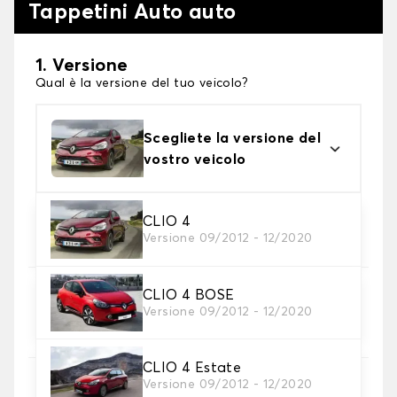
Tappetini Auto auto
1. Versione
Qual è la versione del tuo veicolo?
Scegliete la versione del
vostro veicolo
2. Materiale
CLIO 4
Versione 09/2012 - 12/2020
Scegli il materiale del tappetini auto
CLIO 4 BOSE
3. Set di tappetini
Versione 09/2012 - 12/2020
Selezionare il numero di tappetini per auto
necessari.
CLIO 4 Estate
Versione 09/2012 - 12/2020
4. Colori dei tappetini