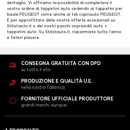
dettaglio. Vi offriamo la possibilità di completare il
vostro ordine di tappetini auto cedendo ai
tappetini per
baule PEUGEOT
come anche ai teli copriauto PEUGEOT.
E per approfittare delle nostre offerte eccezionali su
Stilistauto.it e dei nostri pacchi
coprisedili auto
+
tappetini auto. Su Stilistauto.it, risparmiate tutto l’anno
e fatevi piacere.
CONSEGNA GRATUITA CON DPD
su tutto il sito
PRODUZIONE E QUALITÀ U.E.
nella nostra fabbrica
FORNITORE UFFICIALE PRODUTTORE
grandi marchi europei