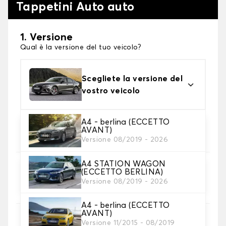
Tappetini Auto auto
1. Versione
Qual è la versione del tuo veicolo?
Scegliete la versione del
vostro veicolo
A4 - berlina (ECCETTO
2. Materiale
AVANT)
Scegli il materiale del tappetini auto
Versione 08/2019 - 2026
A4 STATION WAGON
3. Set di tappetini
(ECCETTO BERLINA)
Selezionare il numero di tappetini per auto
Versione 08/2019 - 2026
necessari.
A4 - berlina (ECCETTO
AVANT)
4. Colori dei tappetini
Versione 11/2015 - 08/2019