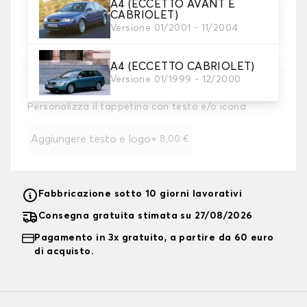
8. Tallone di rinforzo
A4 (ECCETTO AVANT E
Raccomandato
CABRIOLET)
Aggiungete un cuscinetto di rinforzo per il tallone al
Versione 01/2001 - 11/2004
tappetino del conducente per ottenere la massima
protezione.
A4 (ECCETTO CABRIOLET)
Versione 01/1999 - 12/2000
9. Ricamo
Personalizza il tappetino con testo e/o icona
Aggiungere testo e logo
+
8,00 €
Fabbricazione sotto 10 giorni lavorativi
Consegna gratuita stimata su 27/08/2026
Pagamento in 3x gratuito, a partire da 60 euro
di acquisto.