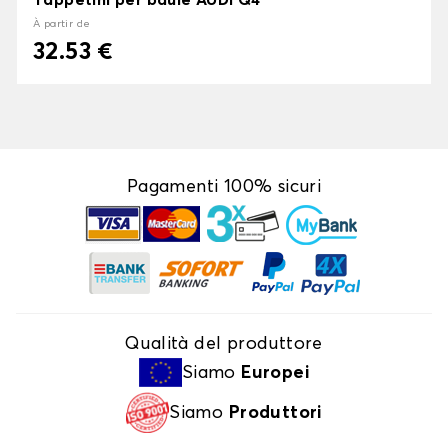
Tappetini per baule AUDI Q4
À partir de
32.53 €
Pagamenti 100% sicuri
Qualità del produttore
Siamo
Europei
Siamo
Produttori