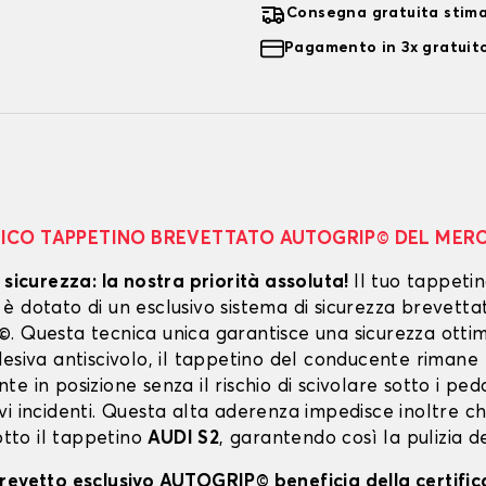
Consegna gratuita stim
Pagamento in 3x gratuito
NICO TAPPETINO BREVETTATO AUTOGRIP© DEL MER
 sicurezza: la nostra priorità assoluta!
Il tuo tappeti
 dotato di un esclusivo sistema di sicurezza brevetta
. Questa tecnica unica garantisce una sicurezza ottim
esiva antiscivolo, il tappetino del conducente rimane
e in posizione senza il rischio di scivolare sotto i peda
vi incidenti. Questa alta aderenza impedisce inoltre c
sotto il tappetino
AUDI S2
, garantendo così la pulizia d
revetto esclusivo AUTOGRIP© beneficia della certifi