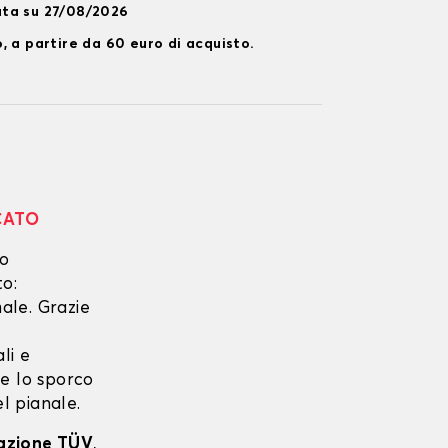
ata su 27/08/2026
, a partire da 60 euro di acquisto.
CATO
no
to:
ale. Grazie
li e
he lo sporco
el pianale.
cazione TÜV
,