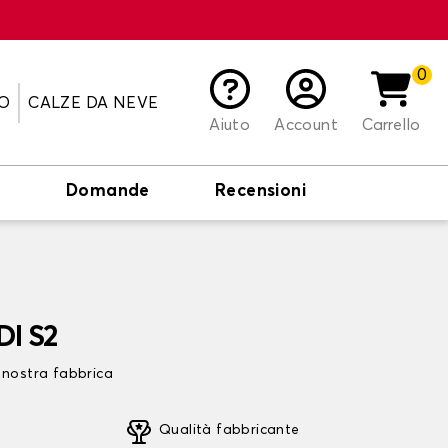
0
O
CALZE DA NEVE
Aiuto
Account
Carrello
o
Domande
Recensioni
DI S2
 nostra fabbrica
Qualità fabbricante