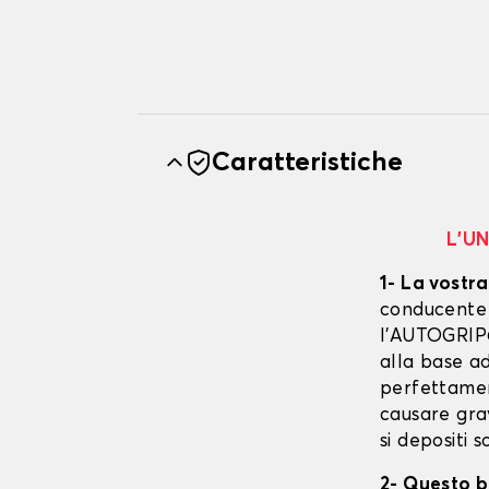
Caratteristiche
L’U
1- La vostra
conducente è
l’AUTOGRIP©
alla base ad
perfettament
causare gra
si depositi 
2- Questo b