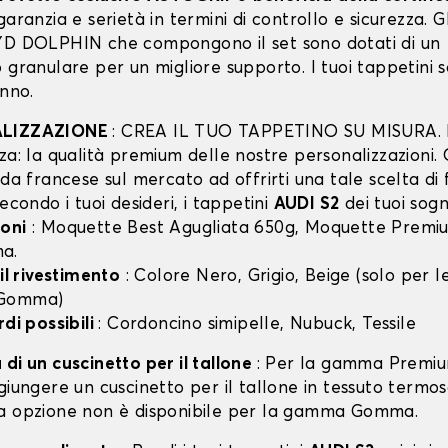
garanzia e serietà in termini di controllo e sicurezza. Gli
YD DOLPHIN che compongono il set sono dotati di un
 granulare per un migliore supporto. I tuoi tappetini 
anno.
ALIZZAZIONE
: CREA IL TUO TAPPETINO SU MISURA. I
za: la qualità premium delle nostre personalizzazioni.
nda francese sul mercato ad offrirti una tale scelta di 
secondo i tuoi desideri, i tappetini
AUDI S2
dei tuoi sogn
oni
: Moquette Best Agugliata 650g, Moquette Premiu
a.
 il rivestimento
: Colore Nero, Grigio, Beige (solo per
 Gomma)
rdi possibili
: Cordoncino simipelle, Nubuck, Tessile
di un cuscinetto per il tallone
: Per la gamma Premiu
giungere un cuscinetto per il tallone in tessuto termo
a opzione non è disponibile per la gamma Gomma.