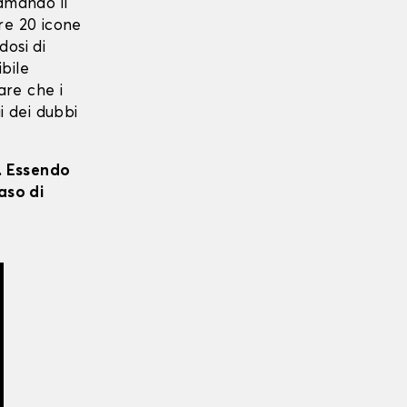
camando il
ltre 20 icone
dosi di
ibile
care che i
i dei dubbi
i. Essendo
aso di