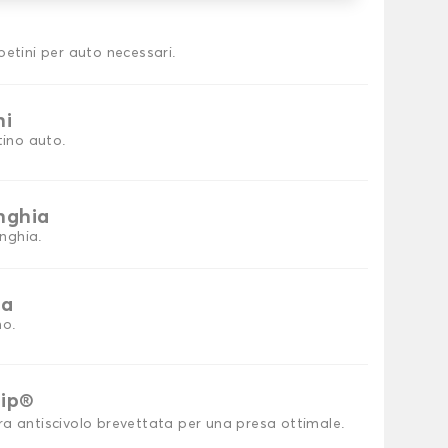
petini per auto necessari.
ni
tino auto.
inghia
inghia.
ia
no.
rip®
ra antiscivolo brevettata per una presa ottimale.