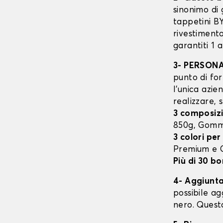
sinonimo di 
tappetini B
rivestimento
garantiti 1 
3- PERSON
punto di for
l’unica azie
realizzare, 
3 composizi
850g, Gomm
3 colori per
Premium e
Più di 30 bo
4- Aggiunta 
possibile ag
nero. Quest