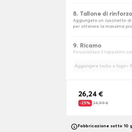
8. Tallone di rinforz
Aggiungete un cuscinetto di 
per ottenere la massima pro
9. Ricamo
Personalizza il tappetino co
Aggiungere testo e logo
+
8
26,24 €
-25%
34,99 €
Fabbricazione sotto 10 g