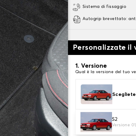
Sistema di fissaggio
Autogrip brevettato: ant
Personalizzate il
1. Versione
Qual è la versione del tuo ve
Scegliete
2. Materiale
S2
Versione 01
Scegli il materiale del tappe