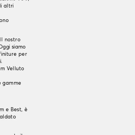
 altri
sono
l nostro
 Oggi siamo
finiture per
i.
m Velluto
 le gamme
m e Best, è
saldato