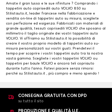
Amate il gran lusso e le sue rifiniture ? Comprando i
tappetini auto
coprisedili auto
VOLVO 850 su
Stilistauto.it, leader francese nella fabbricazione e
vendita on-line di tappetini auto su misura, scegliete
con perfezione ed esigenza. Fabbricati con materiali di
grande qualità, tessuti
coprisedili VOLVO
che sposano al
millimetro il taglio originale dei vostri tappetini auto
VOLVO. Vi offriamo su Stilistauto.it la possibilità di
creare il vostro proprio modello di tappetini auto su-
misura personalizzati sui vostri gusti. Prendetevi il
tempo per scoprire i vostri tappetini auto tra la nostra
vasta gamma. Scegliete i vostri
tappetini VOLVO
ou
tappetini per baule VOLVO
e ancora teli copriauto
durante tutto l’anno. Fatevi piacere senza rimorsi
perché su Stilistauto.it , più compro e meno spendo !
CONSEGNA GRATUITA CON DPD
su tutto il sito
PRODUZIONE E QUALITÀ U.E.