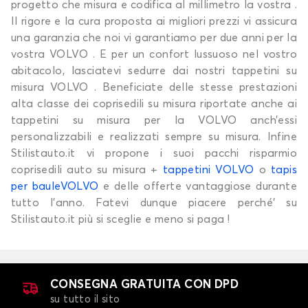
progetto che misura e codifica al millimetro la vostra .
Il rigore e la cura proposta ai migliori prezzi vi assicura
una garanzia che noi vi garantiamo per due anni per la
vostra VOLVO . E per un confort lussuoso nel vostro
abitacolo, lasciatevi sedurre dai nostri tappetini su
misura VOLVO . Beneficiate delle stesse prestazioni
alta classe dei coprisedili su misura riportate anche ai
tappetini su misura per la VOLVO anch’essi
personalizzabili e realizzati sempre su misura. Infine
Stilistauto.it vi propone i suoi pacchi risparmio
coprisedili auto su misura +
tappetini VOLVO
o
tapis
per bauleVOLVO
e delle offerte vantaggiose durante
tutto l’anno. Fatevi dunque piacere perché’ su
Stilistauto.it più si sceglie e meno si paga !
CONSEGNA GRATUITA CON DPD
su tutto il sito