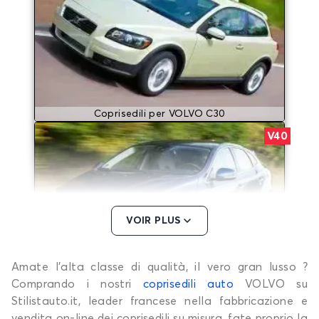
Coprisedili per VOLVO C30
V40
VOIR PLUS
Amate l’alta classe di qualità, il vero gran lusso ?
Coprisedili per VOLVO V40
Comprando i nostri
coprisedili auto
VOLVO su
Stilistauto.it, leader francese nella fabbricazione e
vendita on-line dei coprisedili su misura, fate proprio la