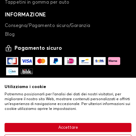
Tappetini in gomma per auto
INFORMAZIONE
Consegna/Pagamento sicuro/Garanzia
Blog
Pagamento sicuro
Utilizziamo i cookie
Potremmo posizionarli per l'analisi dei dati dei nostri visitatori, per
migliorare il nostro sito Web, mostrare contenuti personalizzati e offrirti
un'esperienza di navigazione eccezionale. Per ulteriori informazioni sui
cookie utilizziamo aprire le impostazioni.
-
© Copyright 2026 Stilistauto
•
Condizioni generali di vendita
Accettare
•
Politica sulla privacy e sui cookie
Livraison