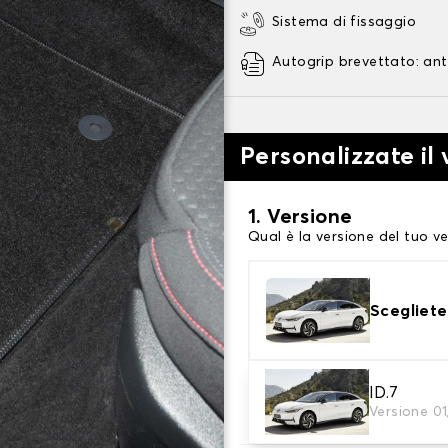
Sistema di fissaggio
Autogrip brevettato: ant
Personalizzate il
1. Versione
Qual è la versione del tuo ve
Scegliete
2. Materiale
ID.7
Versione 0
Scegli il materiale del tappe