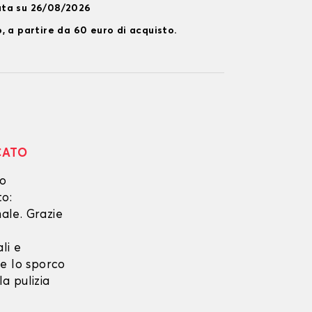
ata su 26/08/2026
, a partire da 60 euro di acquisto.
CATO
no
to:
ale. Grazie
li e
he lo sporco
a pulizia