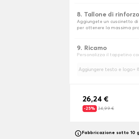
8. Tallone di rinforz
Aggiungete un cuscinetto di 
per ottenere la massima pro
9. Ricamo
Personalizza il tappetino co
Aggiungere testo e logo
+
8
26,24 €
-25%
34,99 €
Fabbricazione sotto 10 g