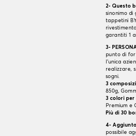
2- Questo b
sinonimo di 
tappetini B
rivestimento
garantiti 1 
3- PERSON
punto di for
l’unica azie
realizzare, 
sogni.
3 composizi
850g, Gomm
3 colori per
Premium e
Più di 30 bo
4- Aggiunta 
possibile ag