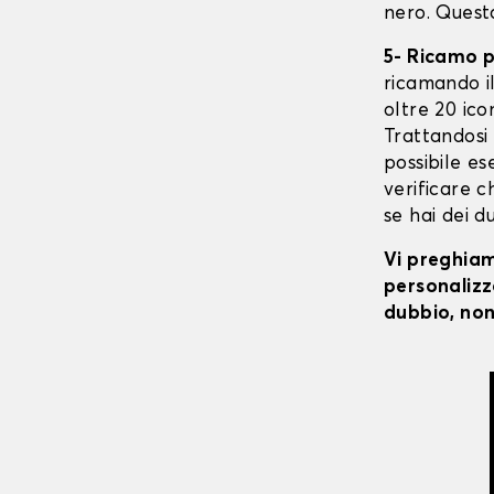
nero. Quest
5- Ricamo 
ricamando il 
oltre 20 ico
Trattandosi 
possibile ese
verificare c
se hai dei d
Vi preghiamo
personalizza
dubbio, non