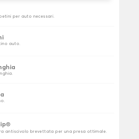
petini per auto necessari.
ni
tino auto.
inghia
inghia.
ia
no.
rip®
ra antiscivolo brevettata per una presa ottimale.