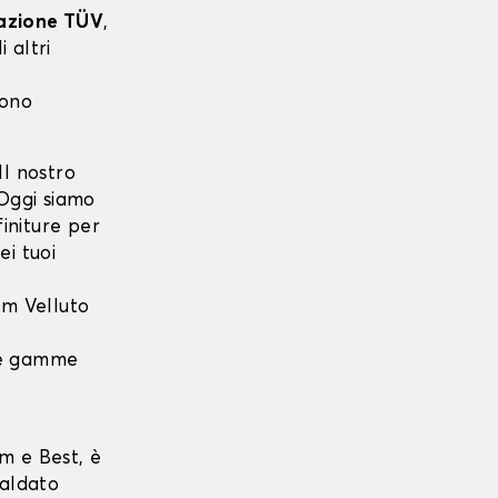
cazione TÜV
,
 altri
sono
l nostro
 Oggi siamo
finiture per
ei tuoi
m Velluto
 le gamme
m e Best, è
saldato