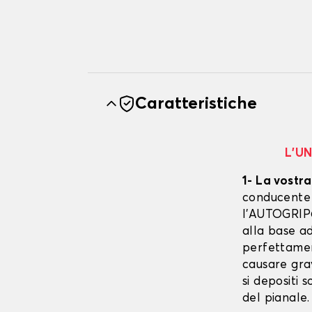
Caratteristiche
L’U
1- La vostra
conducente è
l’AUTOGRIP©
alla base ad
perfettament
causare gra
si depositi 
del pianale.