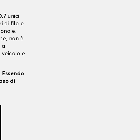
.7
unici
i di filo e
ionale.
 te, non è
o a
o veicolo e
i. Essendo
aso di