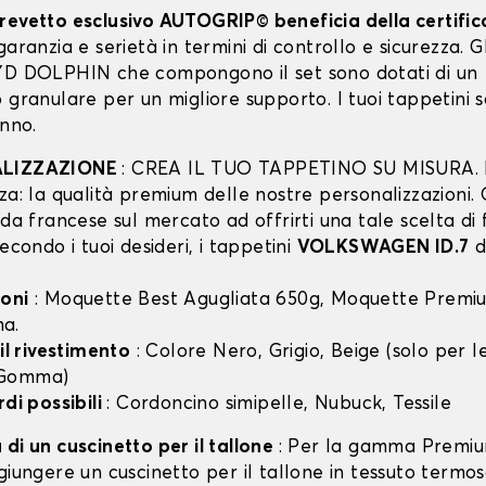
revetto esclusivo AUTOGRIP© beneficia della certifi
garanzia e serietà in termini di controllo e sicurezza. Gli
YD DOLPHIN che compongono il set sono dotati di un
 granulare per un migliore supporto. I tuoi tappetini 
anno.
ALIZZAZIONE
: CREA IL TUO TAPPETINO SU MISURA. I
za: la qualità premium delle nostre personalizzazioni.
nda francese sul mercato ad offrirti una tale scelta di 
secondo i tuoi desideri, i tappetini
VOLKSWAGEN ID.7
d
oni
: Moquette Best Agugliata 650g, Moquette Premiu
a.
 il rivestimento
: Colore Nero, Grigio, Beige (solo per
 Gomma)
rdi possibili
: Cordoncino simipelle, Nubuck, Tessile
di un cuscinetto per il tallone
: Per la gamma Premiu
giungere un cuscinetto per il tallone in tessuto termo