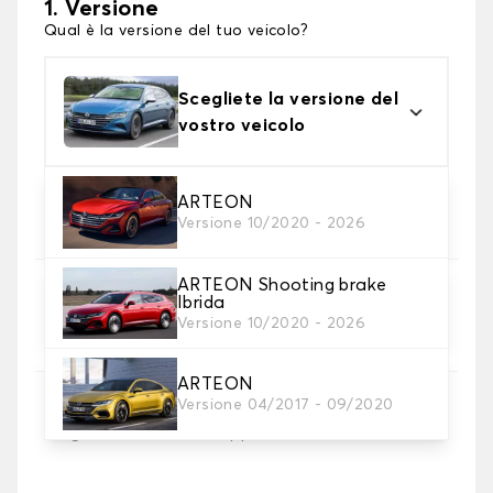
1. Versione
Qual è la versione del tuo veicolo?
Scegliete la versione del
vostro veicolo
2. Materiale
ARTEON
Versione 10/2020 - 2026
Scegli il materiale del tappetini auto
ARTEON Shooting brake
3. Set di tappetini
Ibrida
Selezionare il numero di tappetini per auto
Versione 10/2020 - 2026
necessari.
ARTEON
Versione 04/2017 - 09/2020
4. Colori dei tappetini
Scegli il materiale del tappetino auto.