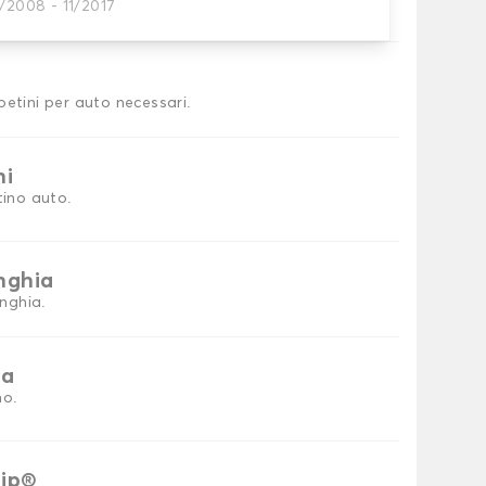
/2008 - 11/2017
tini auto
petini per auto necessari.
ni
tino auto.
inghia
inghia.
ia
no.
rip®