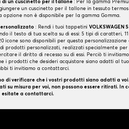
di un cuscinetto per il tallone
: Per la gamma Premiu
giungere un cuscinetto per il tallone in tessuto termo
a opzione non è disponibile per la gamma Gomma.
personalizzato
: Rendi i tuoi tappetini
VOLKSWAGEN 
do il testo di tua scelta su di essi: 5 tipi di caratteri, 11
 20 icone sono disponibili per questa personalizzazione
di prodotti personalizzati, realizzati specialmente per
rcitare il diritto di recesso su di essi. Perciò ti invitiam
he i prodotti che desideri acquistare siano adatti al tu
ubbi ti invitiamo a contattarci.
 di verificare che i vostri prodotti siano adatti a vo
ti su misura per voi, non possono essere ritirati. In c
 esitate a contattarci.