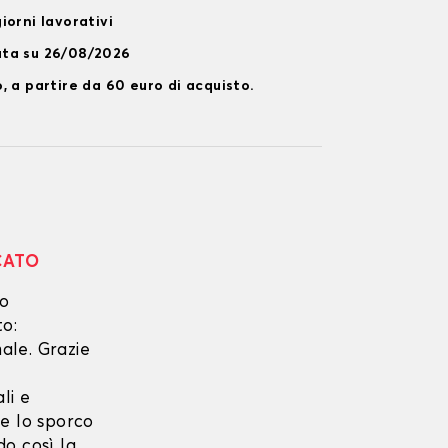
iorni lavorativi
ata su 26/08/2026
, a partire da 60 euro di acquisto.
CATO
no
to:
ale. Grazie
li e
he lo sporco
do così la