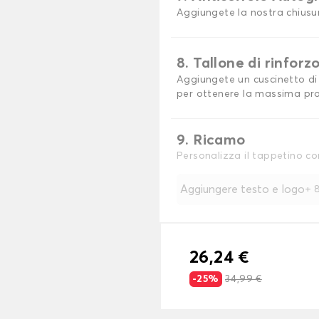
Aggiungete la nostra chiusu
8. Tallone di rinforz
Aggiungete un cuscinetto di 
per ottenere la massima pro
9. Ricamo
Personalizza il tappetino co
Aggiungere testo e logo
+
8
26,24 €
-25%
34,99 €