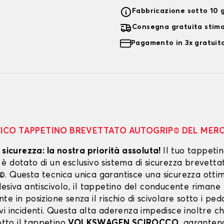
Fabbricazione sotto 10 g
Consegna gratuita stim
Pagamento in 3x gratuito
NICO TAPPETINO BREVETTATO AUTOGRIP© DEL MER
 sicurezza: la nostra priorità assoluta!
Il tuo tappeti
 dotato di un esclusivo sistema di sicurezza brevetta
. Questa tecnica unica garantisce una sicurezza ottim
esiva antiscivolo, il tappetino del conducente rimane
e in posizione senza il rischio di scivolare sotto i peda
vi incidenti. Questa alta aderenza impedisce inoltre c
sotto il tappetino
VOLKSWAGEN SCIROCCO
, garanten