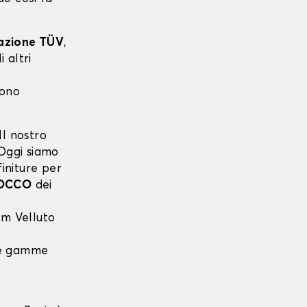
cazione TÜV
,
 altri
sono
l nostro
 Oggi siamo
finiture per
OCCO
dei
m Velluto
 le gamme