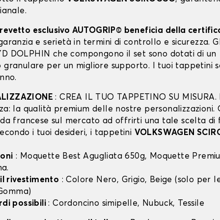
pianale.
revetto esclusivo AUTOGRIP© beneficia della certifi
garanzia e serietà in termini di controllo e sicurezza. Gli
YD DOLPHIN che compongono il set sono dotati di un
 granulare per un migliore supporto. I tuoi tappetini 
anno.
ALIZZAZIONE
: CREA IL TUO TAPPETINO SU MISURA. I
za: la qualità premium delle nostre personalizzazioni.
nda francese sul mercato ad offrirti una tale scelta di 
secondo i tuoi desideri, i tappetini
VOLKSWAGEN SCIR
oni
: Moquette Best Agugliata 650g, Moquette Premiu
a.
 il rivestimento
: Colore Nero, Grigio, Beige (solo per
 Gomma)
rdi possibili
: Cordoncino simipelle, Nubuck, Tessile