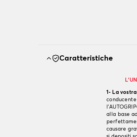
Caratteristiche
L’U
1- La vostra
conducente è
l’AUTOGRIP©
alla base ad
perfettament
causare gra
si depositi 