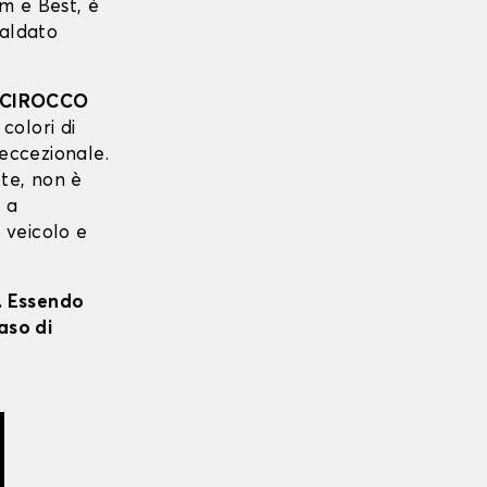
m e Best, è
saldato
SCIROCCO
 colori di
 eccezionale.
 te, non è
o a
o veicolo e
i. Essendo
aso di