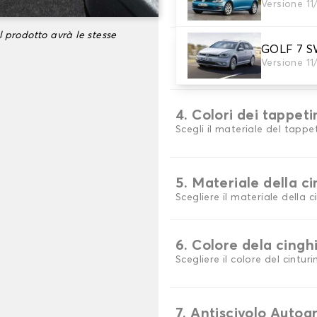
Versione 11
Scegli il materiale del tappe
l prodotto avrà le stesse
GOLF 7 S
3. Set di tappetini
Versione 11
Selezionare il numero di tap
4. Colori dei tappeti
Scegli il materiale del tappe
5. Materiale della c
Scegliere il materiale della c
6. Colore dela cingh
Scegliere il colore del cinturi
7. Antiscivolo Autog