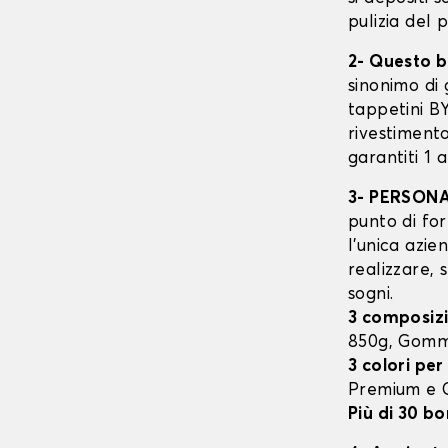
pulizia del 
2- Questo b
sinonimo di 
tappetini B
rivestimento
garantiti 1 
3- PERSON
punto di for
l’unica azie
realizzare, 
sogni.
3 composizi
850g, Gomm
3 colori per
Premium e
Più di 30 bo