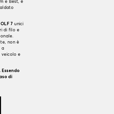
m e Best, è
saldato
OLF 7
unici
i di filo e
ionale.
 te, non è
o a
o veicolo e
i. Essendo
aso di