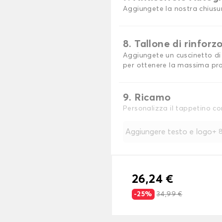
Aggiungete la nostra chiusu
8. Tallone di rinforz
Aggiungete un cuscinetto di 
per ottenere la massima pro
9. Ricamo
Personalizza il tappetino co
Aggiungere testo e logo
+
8
26,24 €
-25%
34,99 €