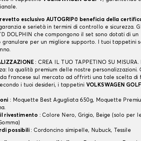
pianale.
revetto esclusivo AUTOGRIP© beneficia della certifi
garanzia e serietà in termini di controllo e sicurezza. Gli
YD DOLPHIN che compongono il set sono dotati di un
 granulare per un migliore supporto. I tuoi tappetini 
anno.
ALIZZAZIONE
: CREA IL TUO TAPPETINO SU MISURA. I
za: la qualità premium delle nostre personalizzazioni.
nda francese sul mercato ad offrirti una tale scelta di 
secondo i tuoi desideri, i tappetini
VOLKSWAGEN GOLF
oni
: Moquette Best Agugliata 650g, Moquette Premiu
a.
 il rivestimento
: Colore Nero, Grigio, Beige (solo per
 Gomma)
rdi possibili
: Cordoncino simipelle, Nubuck, Tessile