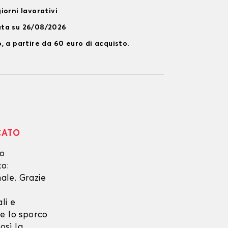
iorni lavorativi
ata su 26/08/2026
, a partire da 60 euro di acquisto.
CATO
no
to:
ale. Grazie
li e
he lo sporco
osì la