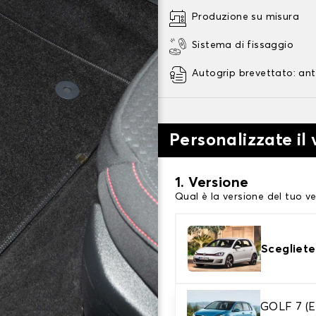
Produzione su misura
Sistema di fissaggio
Autogrip brevettato: ant
Personalizzate il
1. Versione
Qual è la versione del tuo ve
Scegliete
2. Materiale
GOLF 7 (