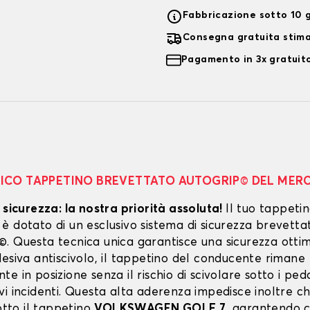
Fabbricazione sotto 10 g
Consegna gratuita stim
Pagamento in 3x gratuito
NICO TAPPETINO BREVETTATO AUTOGRIP© DEL MER
 sicurezza: la nostra priorità assoluta!
Il tuo tappeti
 dotato di un esclusivo sistema di sicurezza brevetta
. Questa tecnica unica garantisce una sicurezza ottim
esiva antiscivolo, il tappetino del conducente rimane
e in posizione senza il rischio di scivolare sotto i peda
vi incidenti. Questa alta aderenza impedisce inoltre c
sotto il tappetino
VOLKSWAGEN GOLF 7
, garantendo c