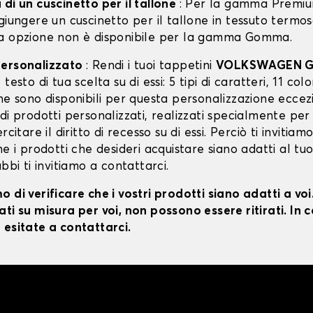
di un cuscinetto per il tallone
: Per la gamma Premiu
giungere un cuscinetto per il tallone in tessuto termo
a opzione non è disponibile per la gamma Gomma.
personalizzato
: Rendi i tuoi tappetini
VOLKSWAGEN G
testo di tua scelta su di essi: 5 tipi di caratteri, 11 color
ne sono disponibili per questa personalizzazione eccez
di prodotti personalizzati, realizzati specialmente per
rcitare il diritto di recesso su di essi. Perciò ti invitiam
he i prodotti che desideri acquistare siano adatti al tu
ubbi ti invitiamo a contattarci.
 di verificare che i vostri prodotti siano adatti a vo
ti su misura per voi, non possono essere ritirati. In c
 esitate a contattarci.