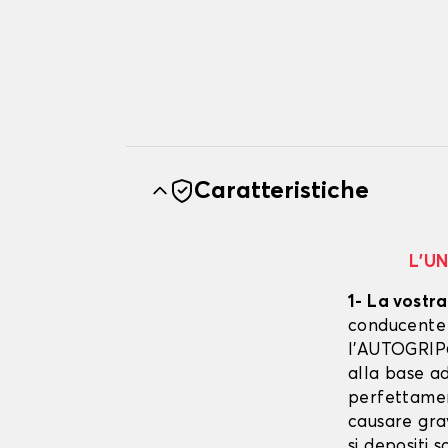
Caratteristiche
L’U
1- La vostra
conducente è
l’AUTOGRIP©
alla base ad
perfettament
causare gra
si depositi 