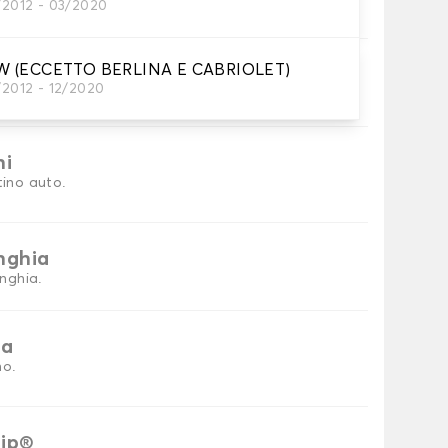
/2012 - 03/2020
tini auto
W (ECCETTO BERLINA E CABRIOLET)
/2012 - 12/2020
petini per auto necessari.
ni
tino auto.
inghia
inghia.
ia
no.
rip®