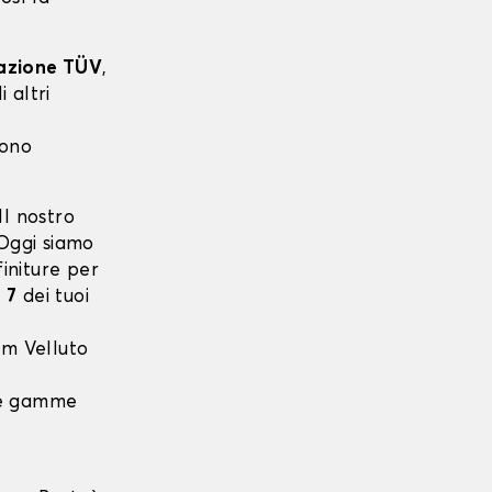
cazione TÜV
,
 altri
sono
l nostro
 Oggi siamo
finiture per
 7
dei tuoi
m Velluto
 le gamme