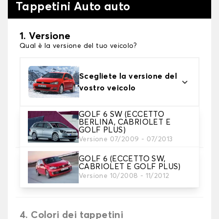
Tappetini Auto auto
1. Versione
Qual è la versione del tuo veicolo?
Scegliete la versione del
vostro veicolo
GOLF 6 SW (ECCETTO
2. Materiale
BERLINA, CABRIOLET E
GOLF PLUS)
Scegli il materiale del tappetini auto
Versione 07/2009 - 07/2013
GOLF 6 (ECCETTO SW,
3. Set di tappetini
CABRIOLET E GOLF PLUS)
Selezionare il numero di tappetini per auto
Versione 10/2008 - 11/2012
necessari.
4. Colori dei tappetini