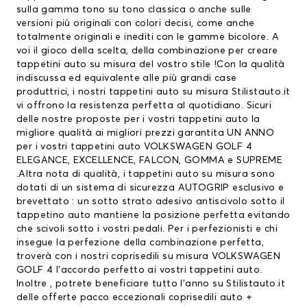
sulla gamma tono su tono classica o anche sulle
versioni più originali con colori decisi, come anche
totalmente originali e inediti con le gamme bicolore. A
voi il gioco della scelta, della combinazione per creare
tappetini auto su misura del vostro stile !Con la qualità
indiscussa ed equivalente alle più grandi case
produttrici, i nostri tappetini auto su misura Stilistauto.it
vi offrono la resistenza perfetta al quotidiano. Sicuri
delle nostre proposte per i vostri tappetini auto la
migliore qualità ai migliori prezzi garantita UN ANNO
per i vostri tappetini auto VOLKSWAGEN GOLF 4
ELEGANCE, EXCELLENCE, FALCON, GOMMA e SUPREME
.Altra nota di qualità, i tappetini auto su misura sono
dotati di un sistema di sicurezza AUTOGRIP esclusivo e
brevettato : un sotto strato adesivo antiscivolo sotto il
tappetino auto mantiene la posizione perfetta evitando
che scivoli sotto i vostri pedali. Per i perfezionisti e chi
insegue la perfezione della combinazione perfetta,
troverà con i nostri coprisedili su misura VOLKSWAGEN
GOLF 4 l’accordo perfetto ai vostri tappetini auto.
Inoltre , potrete beneficiare tutto l’anno su Stilistauto.it
delle offerte pacco eccezionali
coprisedili auto
+