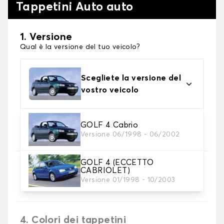
Tappetini Auto auto
1. Versione
Qual è la versione del tuo veicolo?
Scegliete la versione del
vostro veicolo
2. Materiale
GOLF 4 Cabrio
Versione 06/1998 - 06/2002
Scegli il materiale del tappetini auto
GOLF 4 (ECCETTO
3. Set di tappetini
CABRIOLET)
Selezionare il numero di tappetini per auto
Versione 01/1998 - 10/2003
necessari.
4. Colori dei tappetini