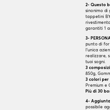
2- Questo b
sinonimo di 
tappetini B
rivestimento
garantiti 1 
3- PERSON
punto di for
l’unica azie
realizzare, 
tuoi sogni.
3 composizi
850g, Gomm
3 colori per
Premium e
Più di 30 bo
4- Aggiunta 
possibile ag