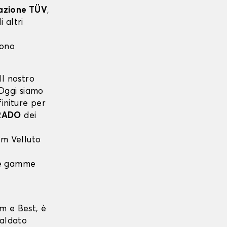
cazione TÜV
,
 altri
sono
l nostro
 Oggi siamo
finiture per
RADO
dei
m Velluto
 le gamme
m e Best, è
saldato