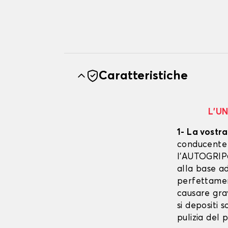
Caratteristiche
L’U
1- La vostra
conducente è
l’AUTOGRIP©
alla base ad
perfettament
causare gra
si depositi 
pulizia del 