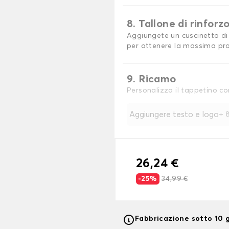
8. Tallone di rinforz
Aggiungete un cuscinetto di 
per ottenere la massima pro
9. Ricamo
Personalizza il tappetino co
Aggiungere testo e logo
+
8
26,24 €
-25%
34,99 €
Fabbricazione sotto 10 g