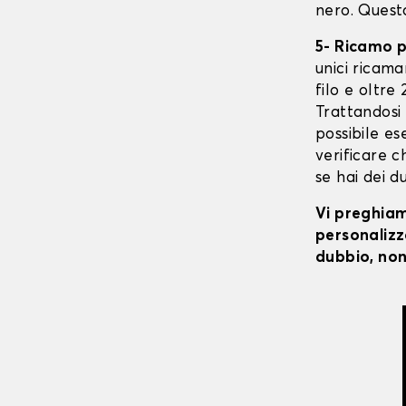
nero. Quest
5- Ricamo 
unici ricaman
filo e oltre
Trattandosi 
possibile ese
verificare c
se hai dei d
Vi preghiamo
personalizza
dubbio, non