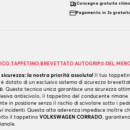
Consegna gratuita stim
Pagamento in 3x gratuito
NICO TAPPETINO BREVETTATO AUTOGRIP© DEL MER
 sicurezza: la nostra priorità assoluta!
Il tuo tappeti
 dotato di un esclusivo sistema di sicurezza brevetta
. Questa tecnica unica garantisce una sicurezza ottim
esiva antiscivolo, il tappetino del conducente rimane
e in posizione senza il rischio di scivolare sotto i peda
vi incidenti. Questa alta aderenza impedisce inoltre c
sotto il tappetino
VOLKSWAGEN CORRADO
, garantend
pianale.