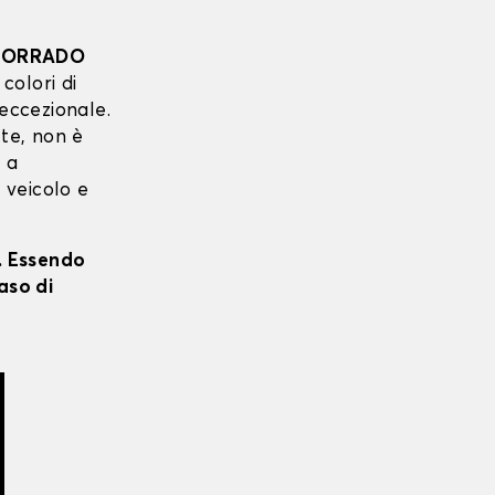
CORRADO
 colori di
 eccezionale.
 te, non è
o a
o veicolo e
i. Essendo
aso di