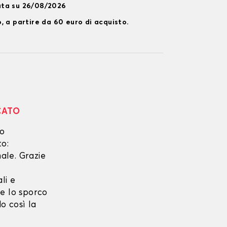
ata su 26/08/2026
, a partire da 60 euro di acquisto.
CATO
no
to:
ale. Grazie
li e
he lo sporco
o così la