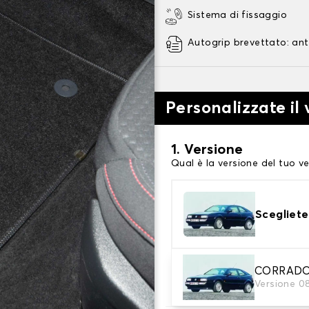
Sistema di fissaggio
Autogrip brevettato: ant
Personalizzate il
1. Versione
Qual è la versione del tuo ve
Scegliete
2. Materiale
CORRAD
Versione 0
Scegli il materiale del tappe