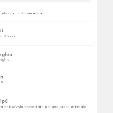
petini per auto necessari.
ni
tino auto.
inghia
inghia.
ia
no.
rip®
ra antiscivolo brevettata per una presa ottimale.