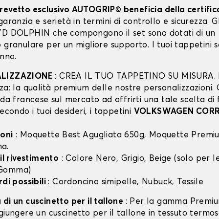
revetto esclusivo AUTOGRIP© beneficia della certifi
garanzia e serietà in termini di controllo e sicurezza. Gli
YD DOLPHIN che compongono il set sono dotati di un
 granulare per un migliore supporto. I tuoi tappetini 
anno.
ALIZZAZIONE
: CREA IL TUO TAPPETINO SU MISURA. I
za: la qualità premium delle nostre personalizzazioni.
nda francese sul mercato ad offrirti una tale scelta di 
secondo i tuoi desideri, i tappetini
VOLKSWAGEN COR
oni
: Moquette Best Agugliata 650g, Moquette Premiu
a.
 il rivestimento
: Colore Nero, Grigio, Beige (solo per
 Gomma)
rdi possibili
: Cordoncino simipelle, Nubuck, Tessile
di un cuscinetto per il tallone
: Per la gamma Premiu
giungere un cuscinetto per il tallone in tessuto termo