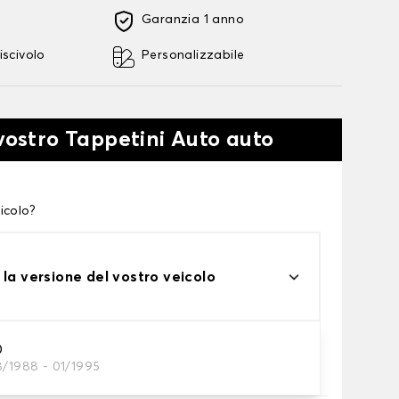
Garanzia 1 anno
iscivolo
Personalizzabile
 vostro Tappetini Auto auto
icolo?
 la versione del vostro veicolo
O
8/1988 - 01/1995
tini auto