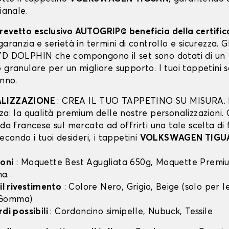
pianale.
revetto esclusivo AUTOGRIP© beneficia della certifi
garanzia e serietà in termini di controllo e sicurezza. Gli
YD DOLPHIN che compongono il set sono dotati di un
 granulare per un migliore supporto. I tuoi tappetini 
anno.
ALIZZAZIONE
: CREA IL TUO TAPPETINO SU MISURA. I
za: la qualità premium delle nostre personalizzazioni.
nda francese sul mercato ad offrirti una tale scelta di 
secondo i tuoi desideri, i tappetini
VOLKSWAGEN TIGU
oni
: Moquette Best Agugliata 650g, Moquette Premiu
a.
 il rivestimento
: Colore Nero, Grigio, Beige (solo per
 Gomma)
rdi possibili
: Cordoncino simipelle, Nubuck, Tessile