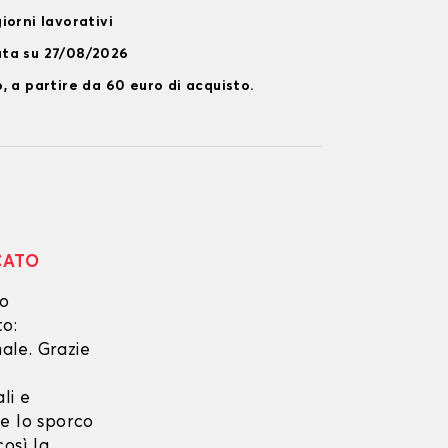
iorni lavorativi
ata su 27/08/2026
, a partire da 60 euro di acquisto.
CATO
no
to:
ale. Grazie
li e
he lo sporco
osì la