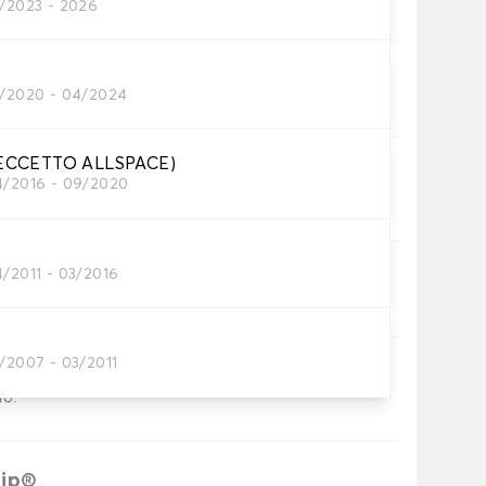
0/2023 - 2026
tini auto
0/2020 - 04/2024
petini per auto necessari.
ECCETTO ALLSPACE)
ni
4/2016 - 09/2020
tino auto.
4/2011 - 03/2016
inghia
inghia.
0/2007 - 03/2011
ia
no.
rip®