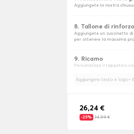
Aggiungete la nostra chiusu
8. Tallone di rinforz
Aggiungete un cuscinetto di 
per ottenere la massima pro
9. Ricamo
Personalizza il tappetino co
Aggiungere testo e logo
+
8
26,24 €
-25%
34,99 €