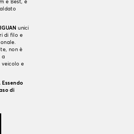
m e Best, è
saldato
IGUAN
unici
i di filo e
ionale.
 te, non è
o a
o veicolo e
i. Essendo
aso di