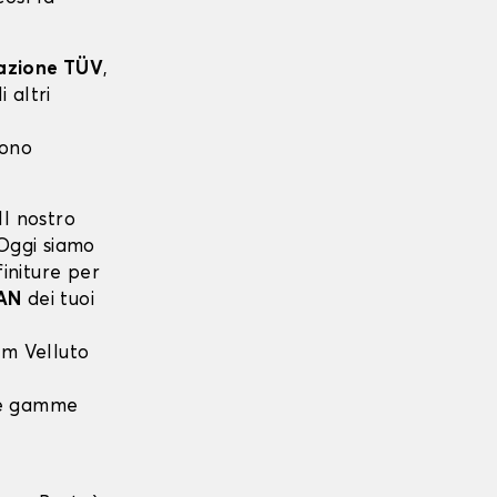
cazione TÜV
,
 altri
sono
l nostro
 Oggi siamo
finiture per
AN
dei tuoi
m Velluto
 le gamme