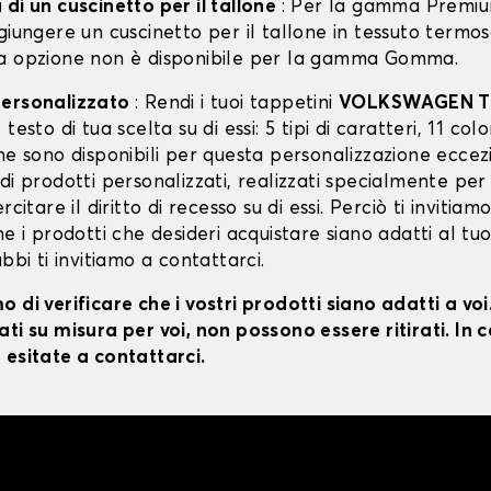
di un cuscinetto per il tallone
: Per la gamma Premiu
giungere un cuscinetto per il tallone in tessuto termo
a opzione non è disponibile per la gamma Gomma.
personalizzato
: Rendi i tuoi tappetini
VOLKSWAGEN T
testo di tua scelta su di essi: 5 tipi di caratteri, 11 color
ne sono disponibili per questa personalizzazione eccez
di prodotti personalizzati, realizzati specialmente per
rcitare il diritto di recesso su di essi. Perciò ti invitiam
he i prodotti che desideri acquistare siano adatti al tu
ubbi ti invitiamo a contattarci.
 di verificare che i vostri prodotti siano adatti a vo
ti su misura per voi, non possono essere ritirati. In c
 esitate a contattarci.