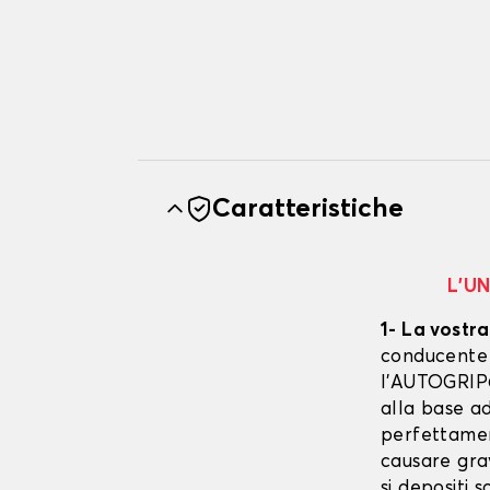
Caratteristiche
L’U
1- La vostra
conducente è
l’AUTOGRIP©
alla base ad
perfettament
causare gra
si depositi 