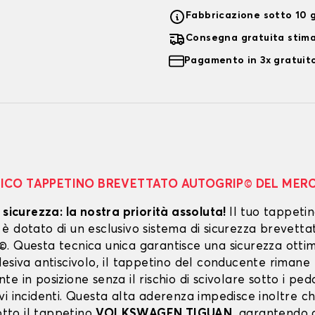
Fabbricazione sotto 10 g
Consegna gratuita stim
Pagamento in 3x gratuito
NICO TAPPETINO BREVETTATO AUTOGRIP© DEL MER
 sicurezza: la nostra priorità assoluta!
Il tuo tappeti
 dotato di un esclusivo sistema di sicurezza brevetta
. Questa tecnica unica garantisce una sicurezza ottim
esiva antiscivolo, il tappetino del conducente rimane
e in posizione senza il rischio di scivolare sotto i peda
vi incidenti. Questa alta aderenza impedisce inoltre c
sotto il tappetino
VOLKSWAGEN TIGUAN
, garantendo c