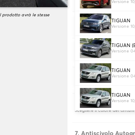
Versione 1
Scegli il materiale del tappe
l prodotto avrà le stesse
TIGUAN
3. Set di tappetini
Versione 1
Selezionare il numero di tap
TIGUAN (
4. Colori dei tappeti
Versione 0
Scegli il materiale del tappe
TIGUAN
Versione 0
5. Materiale della c
Scegliere il materiale della c
TIGUAN
Versione 1
6. Colore dela cingh
Scegliere il colore del cinturi
7. Antiscivolo Autog