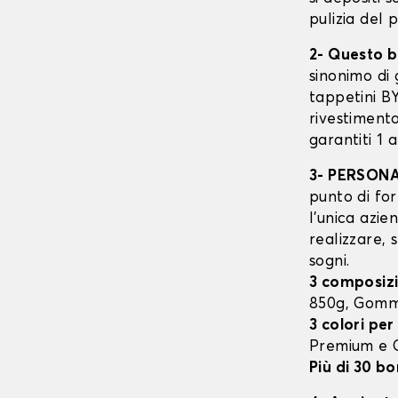
pulizia del 
2- Questo b
sinonimo di 
tappetini B
rivestimento
garantiti 1 
3- PERSON
punto di for
l’unica azie
realizzare, 
sogni.
3 composizi
850g, Gomm
3 colori per
Premium e
Più di 30 bo