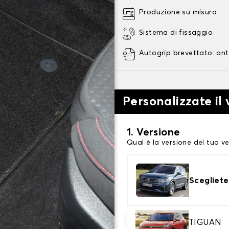
Produzione su misura
Sistema di fissaggio
Autogrip brevettato: ant
Personalizzate il
1. Versione
Qual è la versione del tuo ve
Scegliete
2. Materiale
TIGUAN