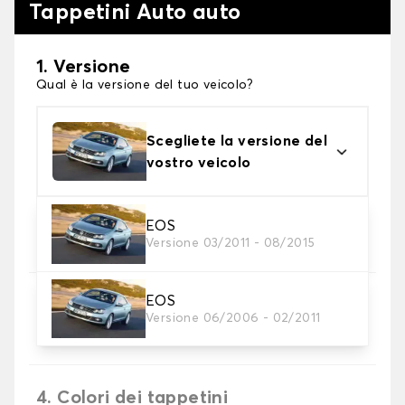
Tappetini Auto auto
1. Versione
Qual è la versione del tuo veicolo?
Scegliete la versione del
vostro veicolo
2. Materiale
EOS
Versione 03/2011 - 08/2015
Scegli il materiale del tappetini auto
EOS
3. Set di tappetini
Versione 06/2006 - 02/2011
Selezionare il numero di tappetini per auto
necessari.
4. Colori dei tappetini