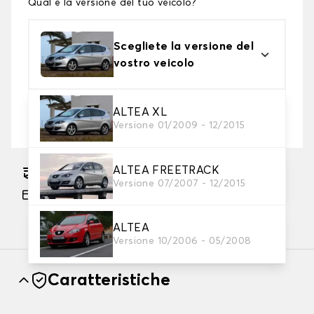
Qual è la versione del tuo veicolo?
Scegliete la versione del
vostro veicolo
2. Livello di protezione
ALTEA XL
Versione 01/2009 - 12/2015
Scegli il telo protettivo adatto alle tue esigenze
ALTEA FREETRACK
Consegna gratuita stimata su 17/08/2026
Versione 07/2007 - 12/2015
Pagamento in 3x gratuito, a partire da 60 euro
di acquisto.
ALTEA
Versione 10/2006 - 05/2008
Caratteristiche