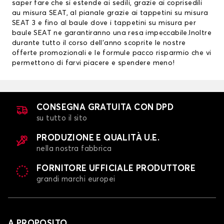
saper fare che si estende ai sedili, grazie ai
coprisedili
au misura SEAT
, al pianale grazie ai
tappetini su misura
SEAT
3 e fino al baule dove i tappetini su misura per
baule SEAT ne garantiranno una resa impeccabile.Inoltre
durante tutto il corso dell’anno scoprite le nostre
offerte promozionali e le formule pacco risparmio che vi
permettono di farvi piacere e spendere meno!
CONSEGNA GRATUITA CON DPD
su tutto il sito
PRODUZIONE E QUALITÀ U.E.
nella nostra fabbrica
FORNITORE UFFICIALE PRODUTTORE
grandi marchi europei
A PROPOSITO