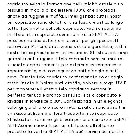
copriauto evita la formazione dell’umidità grazie a un
tessuto in maglia di poliestere 100% che protegge
anche da ruggine e muffa. L’intelligenza : tutti i nostri
teli copriauto sono dotati di una fascia elastica lungo
tutto il perimetro del telo copriauto. Facili e rapidi da
mettere, i teli copraiuto semi su misura SEAT ALTEA
possiedono due estensioni laterali per gli specchietti
retrovisori. Per una protezione sicura e garantita, tutti i
nostri teli copriauto semi su misura su Stilistauto.it sono
garantiti anti ruggine. Il telo copriauto semi su misura
studiato appositamente per esterni è estremamente
impermeabile, e di conseguenza anti-pioggia e anti-
neve. Questo telo copriauto confezionato color grigio
metallizzato è inoltre anti-graffio, polvere e raggi UV. E
per mantenere il vostro telo copriauto sempre in
perfetta tenuta e pronto per l’uso, il telo copriauto è
lavabile in lavatrice a 30°. Confezionati in un elegante
color grigio chiaro o scuro metallizzato , sono spediti in
un sacco utilissimo al loro trasporto, i teli copriauto
Stilistauto.it saranno gli alleati per una carrozzeriaSEAT
ALTEAcome nuova. E per un abitacolo altrettanto
protetto, la vostra SEAT ALTEA può servirsi del nostro