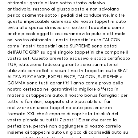
ottimale : grazie al loro sotto strato adesivo
antiscivolo, restano al giusto posto e non scivolano
pericolosamente sotto i pedali del conducente. Inoltre
questa impeccabile aderenza dei vostri tappetini auto
evita allo sporco di insediarsi sotto il tappetino come
anche piccoli oggetti, assicurandovi la pulizia ottimale
nel vostro abitacolo. I nostri tappetini auto FALCON
come i nostri tappetini auto SUPREME sono dotati
dell’AUTOGRIP su ogni singolo tappetini che compone il
vostro set. Questo brevetto esclusivo è stato certificato
TÜV, istituzione tedesca garante seria sui materiali
utilizzati controllati e sicuri. I nostri tappetini auto SEAT
ALTEA ELEGANCE, EXCELLENCE, FALCON, SUPREME e
GOMMA sono tutti garantiti 1 anno come prova della
nostra certezza nel garantirvi la migliore offerta in
materia di tappetini auto. Il nostro bonus famiglia : per
tutte le familiari, sappiate che è possibile di far
realizzare un unico tappetino auto posteriore in
formato XXL che è capace di coprire la totalità del
vostro pianale su tutti i 7 posti ! E per che cerca la
perfezione, perchè non aggiungere al vostro carrello
insieme ai tappetini auto un gioco di coprisedili auto su