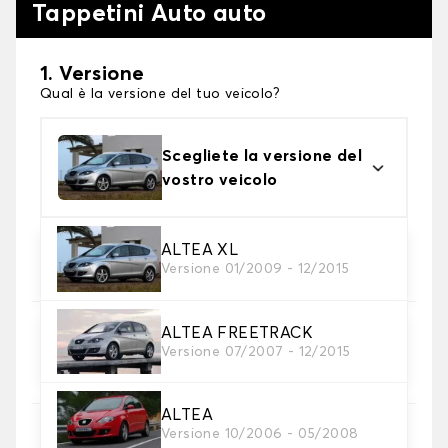
Tappetini Auto auto
1. Versione
Qual è la versione del tuo veicolo?
Scegliete la versione del
vostro veicolo
2. Materiale
ALTEA XL
Versione 01/2009 - 12/2015
Scegli il materiale del tappetini auto
ALTEA FREETRACK
3. Set di tappetini
Versione 07/2007 - 12/2015
Selezionare il numero di tappetini per auto
necessari.
ALTEA
Versione 10/2006 - 05/2008
4. Colori dei tappetini