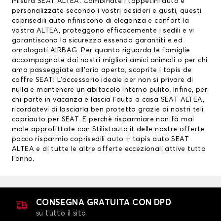
misura SEAT ALTEA. Combinate i tappetini auto e
personalizzate secondo i vostri desideri e gusti, questi
coprisedili auto rifiniscono di eleganza e confort la
vostra ALTEA, proteggono efficacemente i sedili e vi
garantiscono la sicurezza essendo garantiti e ed
omologati AIRBAG. Per quanto riguarda le famiglie
accompagnate dai nostri migliori amici animali o per chi
ama passeggiate all’aria aperta, scoprite i
tapis de
coffre SEAT
! L’accessorio ideale per non si privare di
nulla e mantenere un abitacolo interno pulito. Infine, per
chi parte in vacanza e lascia l’auto a casa SEAT ALTEA,
ricordatevi di lasciarla ben protetta grazie ai nostri teli
copriauto per SEAT. E perchè risparmiare non fà mai
male approfittate con Stilistauto.it delle nostre offerte
pacco risparmio
coprisedili auto
+ tapis auto SEAT
ALTEA e di tutte le altre offerte eccezionali attive tutto
l’anno.
CONSEGNA GRATUITA CON DPD
su tutto il sito