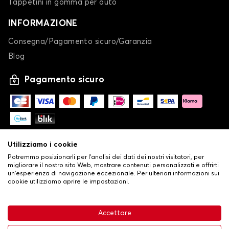
Tappetini in gomma per auto
INFORMAZIONE
Consegna/Pagamento sicuro/Garanzia
Blog
Pagamento sicuro
Utilizziamo i cookie
Potremmo posizionarli per l'analisi dei dati dei nostri visitatori, per
migliorare il nostro sito Web, mostrare contenuti personalizzati e offrirti
un'esperienza di navigazione eccezionale. Per ulteriori informazioni sui
cookie utilizziamo aprire le impostazioni.
-
© Copyright 2026 Stilistauto
•
Condizioni generali di vendita
Accettare
•
Politica sulla privacy e sui cookie
Livraison
26,24 €