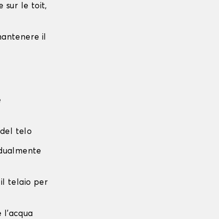
sur le toit,
 mantenere il
e
 del telo
radualmente
 il telaio per
e l'acqua