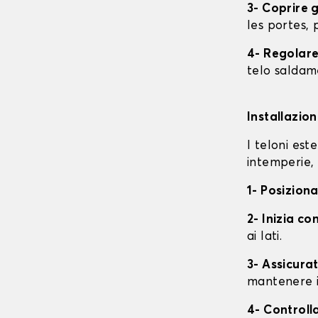
3- Coprire 
les portes, p
4- Regolare 
telo saldame
Installazio
I teloni est
intemperie, 
1- Posiziona
2- Inizia con
ai lati.
3- Assicurat
mantenere i
4- Controll