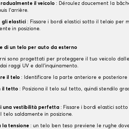
gradualmente il veicolo
: Déroulez doucement la bâche 
uis l'arrière.
gli elastici
: Fissare i bordi elastici sotto il telaio per
nte in posizione.
ne di un telo per auto da esterno
erni sono progettati per proteggere il tuo veicolo dall
dai raggi UV e dall'inquinamento.
re il telo
: Identificare la parte anteriore e posteriore
 il tetto
: Posiziona il telo sul tetto, quindi stendilo g
i una vestibilità perfetta
: Fissare i bordi elastici sotto
l telo saldamente in posizione.
a la tensione
: un telo ben teso previene le rughe dov