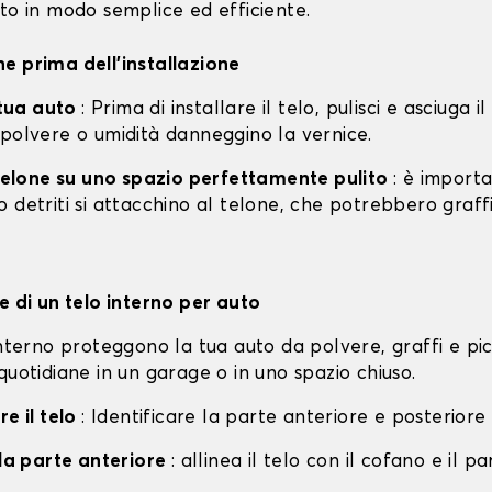
to in modo semplice ed efficiente.
e prima dell'installazione
a tua auto
: Prima di installare il telo, pulisci e asciuga i
 polvere o umidità danneggino la vernice.
l telone su uno spazio perfettamente pulito
: è import
 detriti si attacchino al telone, che potrebbero graff
e di un telo interno per auto
interno proteggono la tua auto da polvere, graffi e pi
quotidiane in un garage o in uno spazio chiuso.
re il telo
: Identificare la parte anteriore e posteriore 
lla parte anteriore
: allinea il telo con il cofano e il p