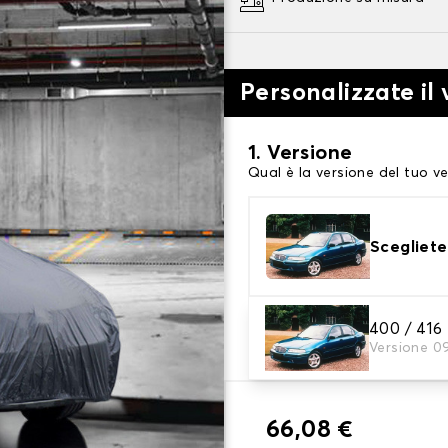
Personalizzate il 
1. Versione
Qual è la versione del tuo ve
Scegliete
2. Livello di protezi
400 / 416
Versione 0
Scegli il telo protettivo ada
66,08 €