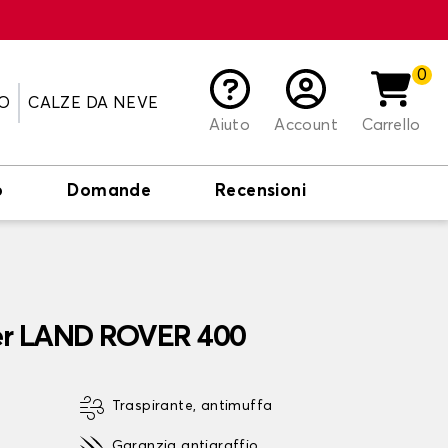
0
O
CALZE DA NEVE
Aiuto
Account
Carrello
o
Domande
Recensioni
per LAND ROVER 400
Traspirante, antimuffa
Garanzia antigraffio