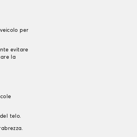
l veicolo per
ante evitare
iare la
ccole
del telo.
arabrezza.