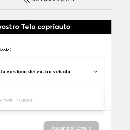
vostro Telo copriauto
icolo?
 la versione del vostro veicolo
one
9/1995 - 12/1999
tto alle tue esigenze
Aggiungi al carrello