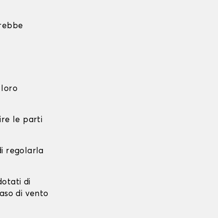
trebbe
 loro
re le parti
di regolarla
dotati di
caso di vento