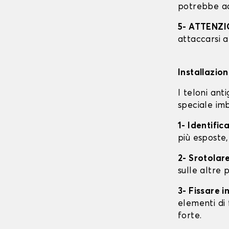
potrebbe ac
5- ATTENZ
attaccarsi a
Installazio
I teloni an
speciale imb
1- Identific
più esposte,
2- Srotolare
sulle altre p
3- Fissare 
elementi di 
forte.