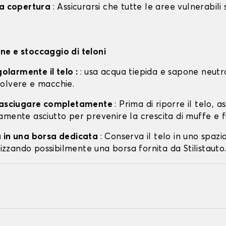
la copertura
: Assicurarsi che tutte le aree vulnerabili
e e stoccaggio di teloni
egolarmente il telo :
: usa acqua tiepida e sapone neutr
olvere e macchie.
o asciugare completamente
: Prima di riporre il telo, a
amente asciutto per prevenire la crescita di muffe e f
 in una borsa dedicata
: Conserva il telo in uno spazi
ilizzando possibilmente una borsa fornita da Stilistauto.i