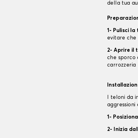
della tua au
Preparazion
1- Pulisci l
evitare che
2- Aprire i
che sporco o
carrozzeria
Installazion
I teloni da 
aggressioni 
1- Posiziona
2- Inizia da