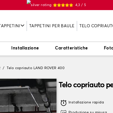
4,3 / 5
TAPPETINI
TAPPETINI PER BAULE
TELO COPRIAUT
Installazione
Caratteristiche
Fot
R
Telo copriauto LAND ROVER 400
Telo copriauto 
Installazione rapida
Produzione su misura