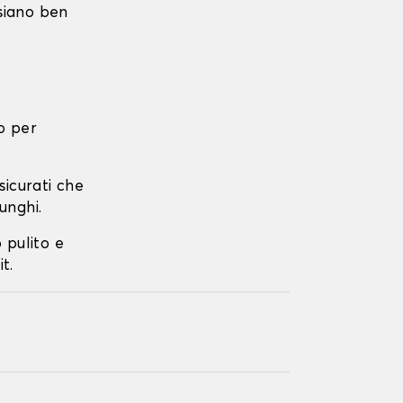
 siano ben
o per
ssicurati che
unghi.
o pulito e
t.