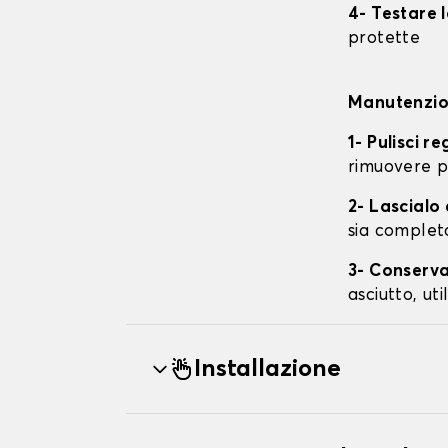
4- Testare 
protette
Manutenzion
1- Pulisci r
rimuovere p
2- Lascial
sia complet
3- Conserva
asciutto, ut
Installazione