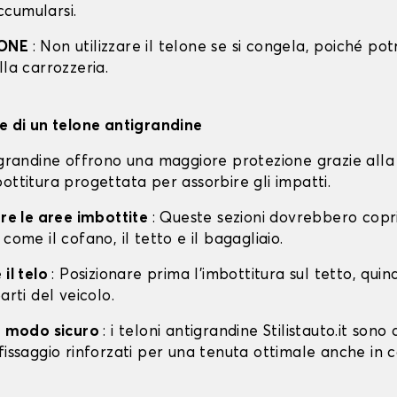
cumularsi.
IONE
: Non utilizzare il telone se si congela, poiché po
lla carrozzeria.
ne di un telone antigrandine
tigrandine offrono una maggiore protezione grazie alla
ottitura progettata per assorbire gli impatti.
are le aree imbottite
: Queste sezioni dovrebbero copri
 come il cofano, il tetto e il bagagliaio.
 il telo
: Posizionare prima l'imbottitura sul tetto, quin
arti del veicolo.
in modo sicuro
: i teloni antigrandine Stilistauto.it sono 
fissaggio rinforzati per una tenuta ottimale anche in 