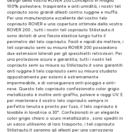
design della vostra ROVER 200.Concepito in maglia
100% poliestere, traspirante e anti umidità, i nostri teli
copriauto sono grandi alleati contro ruggine e muffa.
Per una manutenzione eccellente del vostro
telo
copriauto ROVER
e una copertura ottimale della vostra
ROVER 200 , tutti i nostri teli copriauto Stilistauto.it
sono dotati di una fascia elastica lungo tutto il
perimetro del telo copriauto. Facili e rapidi da mettere, i
teli copraiuto semi su misura ROVER 200 possiedono
due estensioni laterali per gli specchietti retrovisori. Per
una protezione sicura e garantita, tutti i nostri teli
copriauto semi su misura su Stilistauto.it sono garantiti
anti ruggine.Il telo copriauto semi su misura studiato
appositamente per esterni è estremamente
impermeabile, e di conseguenza anti-pioggia e anti-
neve. Questo telo copriauto confezionato color grigio
metallizzato è inoltre anti-graffio, polvere e raggi UV. E
per mantenere il vostro telo copriauto sempre in
perfetta tenuta e pronto per l’uso, il telo copriauto è
lavabile in lavatrice a 30°. Confezionati in un elegante
color grigio chiaro o scuro metallizzato , sono spediti in
un sacco utilissimo al loro trasporto, i teli copriauto
Stilistauto.it saranno gli alleati per una carrozzeria