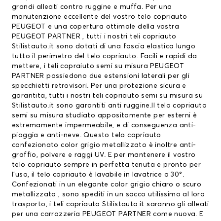
grandi alleati contro ruggine e muffa. Per una
manutenzione eccellente del vostro
telo copriauto
PEUGEOT
e una copertura ottimale della vostra
PEUGEOT PARTNER , tutti i nostri teli copriauto
Stilistauto.it sono dotati di una fascia elastica lungo
tutto il perimetro del telo copriauto. Facili e rapidi da
mettere, i teli copraiuto semi su misura PEUGEOT
PARTNER possiedono due estensioni laterali per gli
specchietti retrovisori. Per una protezione sicura e
garantita, tutti i nostri teli copriauto semi su misura su
Stilistauto.it sono garantiti anti ruggine.Il telo copriauto
semi su misura studiato appositamente per esterni è
estremamente impermeabile, e di conseguenza anti-
pioggia e anti-neve. Questo telo copriauto
confezionato color grigio metallizzato è inoltre anti-
graffio, polvere e raggi UV. E per mantenere il vostro
telo copriauto sempre in perfetta tenuta e pronto per
l’uso, il telo copriauto è lavabile in lavatrice a 30°.
Confezionati in un elegante color grigio chiaro o scuro
metallizzato , sono spediti in un sacco utilissimo al loro
trasporto, i teli copriauto Stilistauto.it saranno gli alleati
per una carrozzeria PEUGEOT PARTNER come nuova. E