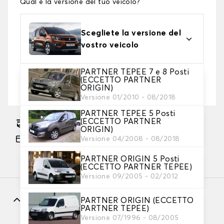
Qual è la versione del tuo veicolo?
Scegliete la versione del
vostro veicolo
PARTNER TEPEE 7 e 8 Posti
2. Livello di protezione
(ECCETTO PARTNER
ORIGIN)
Scegli il telo protettivo adatto alle tue esigenze
Versione 01/2010 - 08/2018
PARTNER TEPEE 5 Posti
(ECCETTO PARTNER
Consegna gratuita stimata su 14/08/2026
ORIGIN)
Pagamento in 3x gratuito, a partire da 60 euro
Versione 04/2008 - 08/2018
di acquisto.
PARTNER ORIGIN 5 Posti
(ECCETTO PARTNER TEPEE)
Versione 09/2005 - 02/2012
Caratteristiche
PARTNER ORIGIN (ECCETTO
PARTNER TEPEE)
Versione 07/1996 - 08/2005