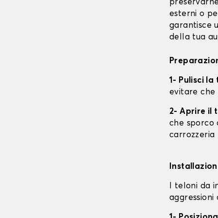
preservarne 
esterni o pe
garantisce u
della tua au
Preparazion
1- Pulisci l
evitare che
2- Aprire i
che sporco o
carrozzeria
Installazion
I teloni da 
aggressioni 
1- Posiziona