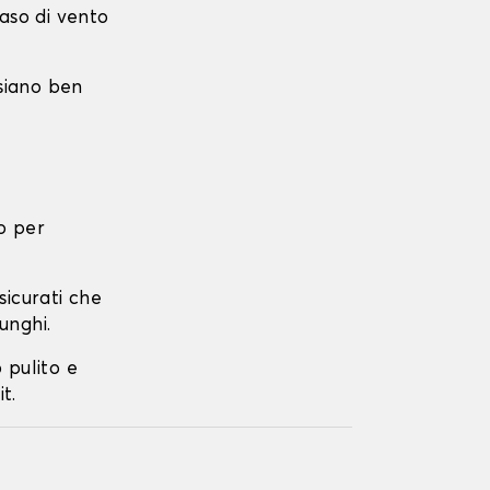
caso di vento
 siano ben
o per
ssicurati che
unghi.
o pulito e
t.