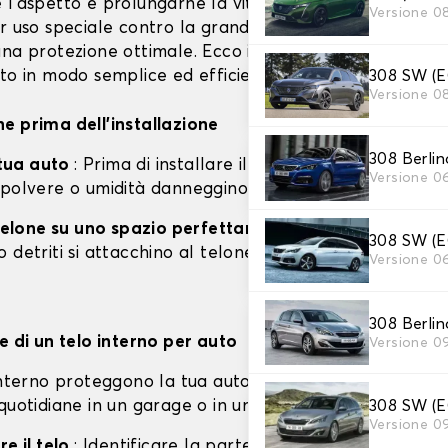
l'aspetto e prolungarne la vita. Che si tratti di teloni 
Versione 0
r uso speciale contro la grandine, la corretta installa
na protezione ottimale. Ecco i nostri consigli per instal
308 SW (
to in modo semplice ed efficiente.
Versione 0
e prima dell'installazione
308 Berl
a tua auto
: Prima di installare il telo, pulisci e asciuga i
Versione 0
 polvere o umidità danneggino la vernice.
l telone su uno spazio perfettamente pulito
: è import
308 SW (
 detriti si attacchino al telone, che potrebbero graff
Versione 0
308 Berl
e di un telo interno per auto
Versione 0
interno proteggono la tua auto da polvere, graffi e pi
308 SW (
quotidiane in un garage o in uno spazio chiuso.
Versione 0
re il telo
: Identificare la parte anteriore e posteriore 