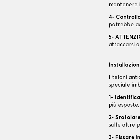
mantenere i
4- Controll
potrebbe ac
5- ATTENZ
attaccarsi a
Installazio
I teloni an
speciale imb
1- Identific
più esposte,
2- Srotolare
sulle altre p
3- Fissare 