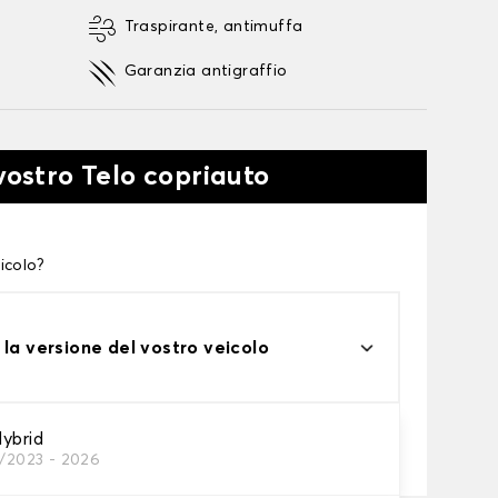
Traspirante, antimuffa
Garanzia antigraffio
vostro Telo copriauto
icolo?
 la versione del vostro veicolo
one
ybrid
1/2023 - 2026
tto alle tue esigenze