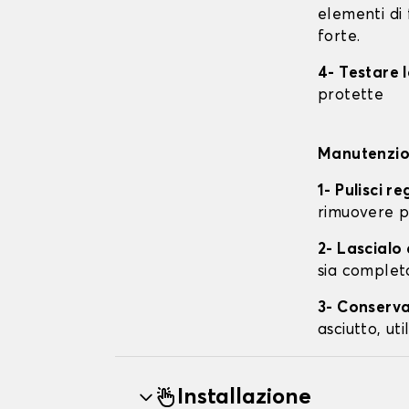
elementi di 
forte.
4- Testare 
protette
Manutenzion
1- Pulisci r
rimuovere p
2- Lascial
sia complet
3- Conserva
asciutto, ut
Installazione