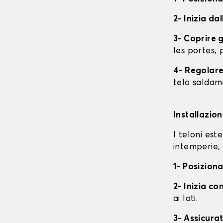
2- Inizia da
3- Coprire 
les portes, p
4- Regolare 
telo saldame
Installazio
I teloni est
intemperie, 
1- Posiziona
2- Inizia con
ai lati.
3- Assicurat