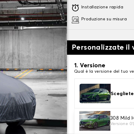
Installazione rapida
Produzione su misura
Personalizzate il 
1. Versione
Qual è la versione del tuo ve
Scegliete
2. Livello di protezi
308 Mild H
Versione 0
Scegli il telo protettivo ada