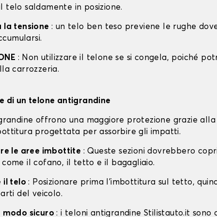
l telo saldamente in posizione.
a la tensione
: un telo ben teso previene le rughe dov
cumularsi.
IONE
: Non utilizzare il telone se si congela, poiché po
lla carrozzeria.
ne di un telone antigrandine
tigrandine offrono una maggiore protezione grazie alla
ottitura progettata per assorbire gli impatti.
are le aree imbottite
: Queste sezioni dovrebbero copri
 come il cofano, il tetto e il bagagliaio.
 il telo
: Posizionare prima l'imbottitura sul tetto, quin
arti del veicolo.
in modo sicuro
: i teloni antigrandine Stilistauto.it sono 