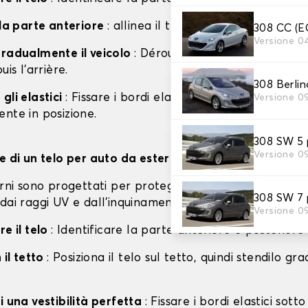
lla parte anteriore
: allinea il telo con il cofano e il p
308 CC (
Versione 0
gradualmente il veicolo
: Déroulez doucement la bâche 
uis l'arrière.
308 Berl
gli elastici
: Fissare i bordi elastici sotto il telaio per
Versione 0
nte in posizione.
308 SW 5
Versione 0
ne di un telo per auto da esterno
erni sono progettati per proteggere il tuo veicolo dall
308 SW 7
dai raggi UV e dall'inquinamento.
Versione 0
re il telo
: Identificare la parte anteriore e posteriore
 il tetto
: Posiziona il telo sul tetto, quindi stendilo g
i una vestibilità perfetta
: Fissare i bordi elastici sotto