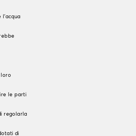
e l'acqua
trebbe
 loro
re le parti
di regolarla
dotati di