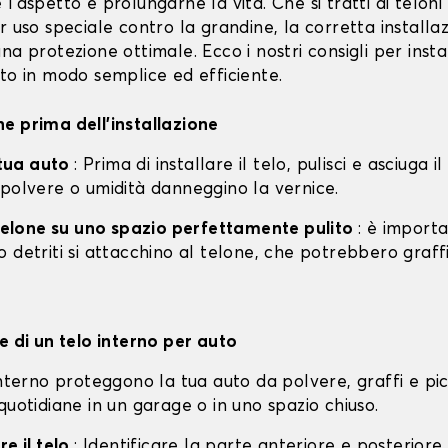
l'aspetto e prolungarne la vita. Che si tratti di teloni 
r uso speciale contro la grandine, la corretta installa
na protezione ottimale. Ecco i nostri consigli per instal
to in modo semplice ed efficiente.
e prima dell'installazione
a tua auto
: Prima di installare il telo, pulisci e asciuga i
 polvere o umidità danneggino la vernice.
l telone su uno spazio perfettamente pulito
: è import
 detriti si attacchino al telone, che potrebbero graff
e di un telo interno per auto
interno proteggono la tua auto da polvere, graffi e pi
quotidiane in un garage o in uno spazio chiuso.
re il telo
: Identificare la parte anteriore e posteriore 