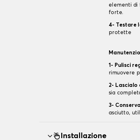
elementi di 
forte.
4- Testare 
protette
Manutenzion
1- Pulisci r
rimuovere p
2- Lascial
sia complet
3- Conserva
asciutto, ut
Installazione