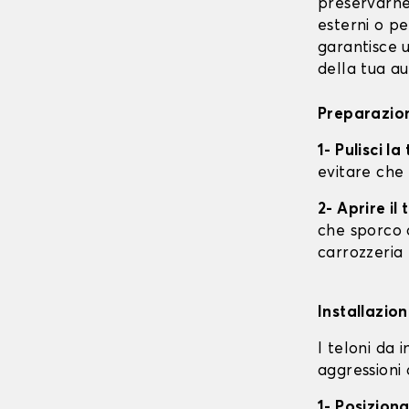
preservarne 
esterni o pe
garantisce u
della tua au
Preparazion
1- Pulisci l
evitare che
2- Aprire i
che sporco o
carrozzeria
Installazion
I teloni da 
aggressioni 
1- Posiziona