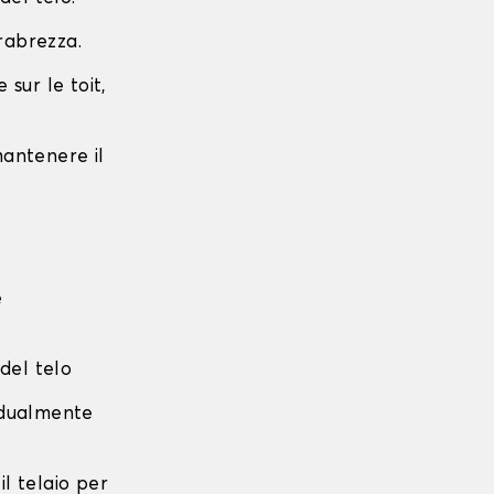
arabrezza.
sur le toit,
 mantenere il
e
 del telo
radualmente
 il telaio per