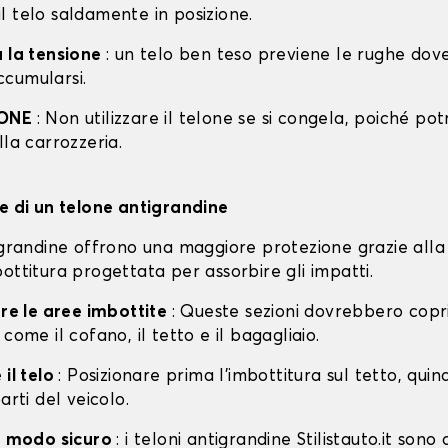
l telo saldamente in posizione.
a la tensione
: un telo ben teso previene le rughe dov
cumularsi.
IONE
: Non utilizzare il telone se si congela, poiché po
lla carrozzeria.
ne di un telone antigrandine
tigrandine offrono una maggiore protezione grazie alla
ottitura progettata per assorbire gli impatti.
are le aree imbottite
: Queste sezioni dovrebbero copri
 come il cofano, il tetto e il bagagliaio.
 il telo
: Posizionare prima l'imbottitura sul tetto, quin
arti del veicolo.
in modo sicuro
: i teloni antigrandine Stilistauto.it sono 