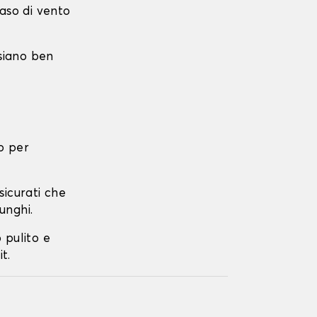
caso di vento
 siano ben
o per
ssicurati che
unghi.
o pulito e
t.