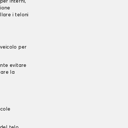
per interni,
zione
lare i teloni
l veicolo per
ante evitare
iare la
ccole
del telo.