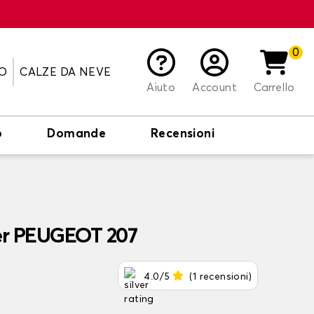
0
O
CALZE DA NEVE
Aiuto
Account
Carrello
o
Domande
Recensioni
per PEUGEOT 207
4.0/5
(1 recensioni)