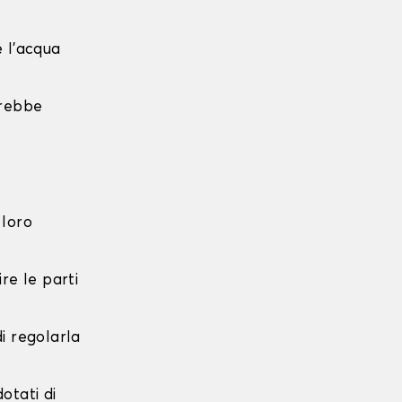
e l'acqua
trebbe
 loro
re le parti
di regolarla
dotati di