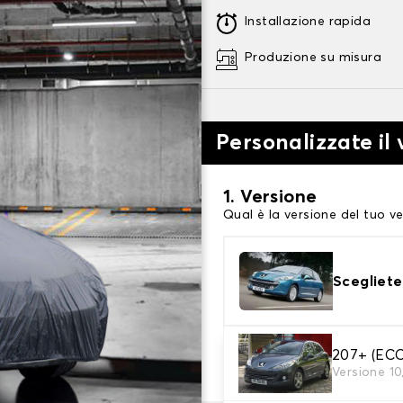
Installazione rapida
Produzione su misura
Personalizzate il 
1. Versione
Qual è la versione del tuo ve
Scegliete
2. Livello di protezi
207+ (EC
Versione 1
Scegli il telo protettivo ada