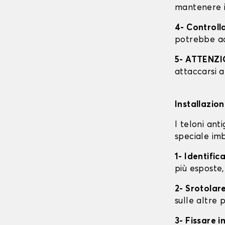
mantenere i
4- Controll
potrebbe ac
5- ATTENZ
attaccarsi a
Installazio
I teloni an
speciale imb
1- Identific
più esposte,
2- Srotolare
sulle altre p
3- Fissare 