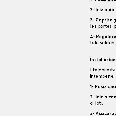
2- Inizia da
3- Coprire 
les portes, p
4- Regolare 
telo saldame
Installazio
I teloni est
intemperie, 
1- Posiziona
2- Inizia con
ai lati.
3- Assicurat