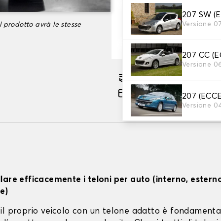
207 SW (
66,08 €
Versione 0
l prodotto avrà le stesse
-35%
101,66 €
207 CC (
Versione 0
Consegna gratuita stima
Pagamento in 3x gratuito
207 (ECC
Versione 0
lare efficacemente i teloni per auto (interno, estern
e)
il proprio veicolo con un telone adatto è fondamenta