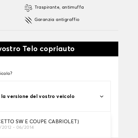
Traspirante, antimuffa
Garanzia antigraffio
vostro Telo copriauto
icolo?
 la versione del vostro veicolo
one
CETTO SW E COUPE CABRIOLET)
0/2012 - 06/2014
tto alle tue esigenze