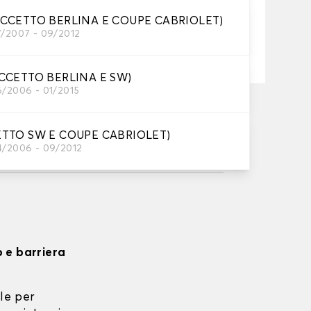
ECCETTO BERLINA E COUPE CABRIOLET)
7/2007 - 09/2012
Aggiungi al carrello
ECCETTO BERLINA E SW)
6/2006 - 01/2015
ta su 17/08/2026
, a partire da 60 euro di acquisto.
ETTO SW E COUPE CABRIOLET)
4/2006 - 09/2012
o e barriera
le per