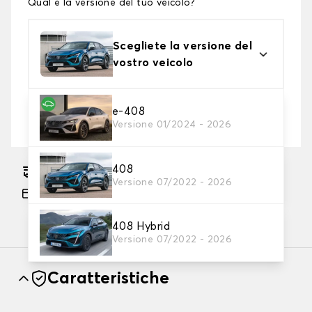
Qual è la versione del tuo veicolo?
Scegliete la versione del
vostro veicolo
2. Livello di protezione
e-408
Versione 01/2024 - 2026
Scegli il telo protettivo adatto alle tue esigenze
408
Consegna gratuita stimata su 17/08/2026
Versione 07/2022 - 2026
Pagamento in 3x gratuito, a partire da 60 euro
di acquisto.
408 Hybrid
Versione 07/2022 - 2026
Caratteristiche